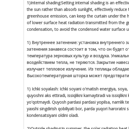
1)Internal shading:Setting internal shading is an effec
the sun rather than absorb sunlight, effectively reduce
greenhouse emission, can keep the curtain under the he
of lower surface heat radiation transmitted from the 
condensation, to avoid the condensed water surface un
1) Внутреннее затенение: установка внутреннего 
затенения занавеса состоит в том, что он будет 
температура зерновых культур и воздуха. Уникал
воздействием тепла, не теряются. Закрытие навес
излучает тепловое излучение. Из теплицы облад
Высокотемпературная шторка может предотвратит
1) Ichki soyalash: Ichki soyani o'rnatish energiya, soya
quyoshni aks ettiradi, issiqlikni kamaytiradi va issiqlikni
yo'qotmaydi. Quyosh pardasi pardasi yopilsa, namlik tez k
yaxshi singdirish qobiliyati bor, parda yuqori haroratn
kondensatsiyani oldini oladi.
2)Outside shading:In summer, the solar radiation heat 