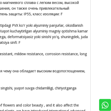
-магниевого сплава с легким весом, высокой
шения, он также очень привлекательный
ень защиты: IP55, класс изоляции: F
ipdagi PVX ko'r yoki alyuminiy panjurlar, oksidlanish
ga; Yuqori kuchaytirilgan alyuminiy magniy qotishma kamar
ga, deformatsiyasiz yoki sinishi yo'q, shuningdek, juda
tsiya sinfi: F
sistant, mildew resistance, corrosion resistance, long
ря чему она обладает высоким водопоглощением,
ingishi, yuqori suvga chidamliligi, chiriyotganga
f flowers and color beauty , and it also affect the
 and plants, we have introduced international advanced