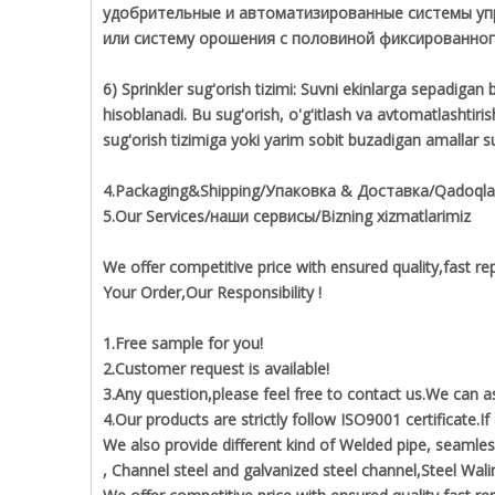
удобрительные и автоматизированные системы уп
или систему орошения с половиной фиксированно
6) Sprinkler sug'orish tizimi: Suvni ekinlarga sepadigan
hisoblanadi. Bu sug'orish, o'g'itlash va avtomatlashtiri
sug'orish tizimiga yoki yarim sobit buzadigan amallar su
4.Packaging&Shipping/Упаковка & Доставка/Qadoqlash
5.Our Services/наши сервисы/Bizning xizmatlarimiz
We offer competitive price with ensured quality,fast rep
Your Order,Our Responsibility !
1.Free sample for you!
2.Customer request is available!
3.Any question,please feel free to contact us.We can 
4.Our products are strictly follow ISO9001 certificate.I
We also provide different kind of Welded pipe, seamless
, Channel steel and galvanized steel channel,Steel Walin