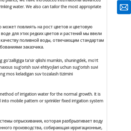
rinking water. We also can tailor the most appropriate
о может повлиять на рост цветов и цветовую
 воде для этих редких цветов и растений мы ввели
 качеству поливной воды, отвечающим стандартам
бованиями заказчика.
 go'zalligiga ta'sir qilishi mumkin, shuningdek, mo'rt
maxsus sug'orish suvi ehtiyojlari uchun sug'orish suvi
z eng mos keladigan suv tozalash tizimini
method of irrigation water for the normal growth. It is
into mobile pattern or sprinkler fixed irrigation system
истемы опрыскивания, которая разбрызгивает воду
енного производства, собирающая ирригационные,