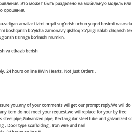
равления. Это может быть разделено на мобильную модель ил
го орошения.
 buzadigan amallar tizimi orqali sug'orish uchun yuqori bosimli nasosd
shni boshqarish bo'yicha zamonaviy qishloq xo'jaligi ishlab chiqarish te
g'orish tizimiga bo'linishi mumkin.
 va etkazib berish
ly, 24 hours on line !!!Win Hearts, Not Just Orders .
assure you,any of your comments will get our prompt reply.We will do 
f any item do not meet your request,we will replace for your by free.
 steel pipe,Galvanized pipe, Rectangular steel tube and galvanized sq
g , Door type scaffolding , Iron wire and nail