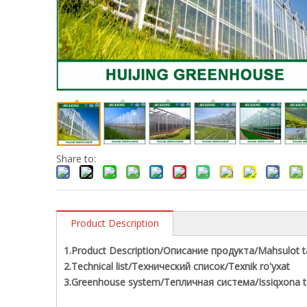
Share to:
Product Description
1.Product Description/Описание продукта/Mahsulot ta
2.Technical list/Технический список/Texnik ro'yxat
3.Greenhouse system/Тепличная система/Issiqxona ti