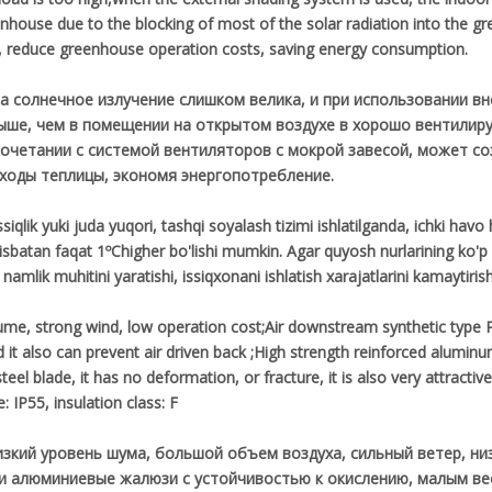
enhouse due to the blocking of most of the solar radiation into the 
, reduce greenhouse operation costs, saving energy consumption.
на солнечное излучение слишком велика, и при использовании в
ыше, чем в помещении на открытом воздухе в хорошо вентилиру
 сочетании с системой вентиляторов с мокрой завесой, может с
ходы теплицы, экономя энергопотребление.
qlik yuki juda yuqori, tashqi soyalash tizimi ishlatilganda, ichki havo h
isbatan faqat 1ºChigher bo'lishi mumkin. Agar quyosh nurlarining ko'p
a namlik muhitini yaratishi, issiqxonani ishlatish xarajatlarini kamaytiri
lume, strong wind, low operation cost;Air downstream synthetic type 
d it also can prevent air driven back ;High strength reinforced aluminu
teel blade, it has no deformation, or fracture, it is also very attracti
: IP55, insulation class: F
изкий уровень шума, большой объем воздуха, сильный ветер, н
ли алюминиевые жалюзи с устойчивостью к окислению, малым ве