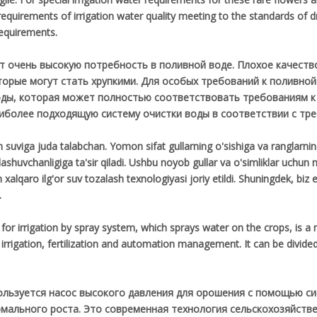
equirements of irrigation water quality meeting to the standards of d
equirements.
ют очень высокую потребность в поливной воде. Плохое качеств
оторые могут стать хрупкими. Для особых требований к поливной
ды, которая может полностью соответствовать требованиям к
более подходящую систему очистки воды в соответствии с тре
h suviga juda talabchan. Yomon sifat gullarning o'sishiga va ranglarning
ashuvchanligiga ta'sir qiladi. Ushbu noyob gullar va o'simliklar uchun 
an xalqaro ilg'or suv tozalash texnologiyasi joriy etildi. Shuningdek, bi
.
for irrigation by spray system, which sprays water on the crops, is a 
irrigation, fertilization and automation management. It can be divided 
пользуется насос высокого давления для орошения с помощью с
рмального роста. Это современная технология сельскохозяйств