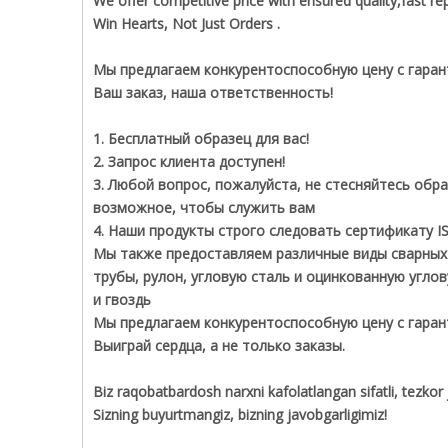
We offer competitive price with ensured quality,fast repl
Win Hearts, Not Just Orders .
Мы предлагаем конкурентоспособную цену с гарант
Ваш заказ, наша ответственность!
1. Бесплатный образец для вас!
2. Запрос клиента доступен!
3. Любой вопрос, пожалуйста, не стесняйтесь об
возможное, чтобы служить вам
4. Наши продукты строго следовать сертификату I
Мы также предоставляем различные виды сварных 
трубы, рулон, угловую сталь и оцинкованную угло
и гвоздь
Мы предлагаем конкурентоспособную цену с гаран
Выиграй сердца, а не только заказы.
Biz raqobatbardosh narxni kafolatlangan sifatli, tezkor
Sizning buyurtmangiz, bizning javobgarligimiz!