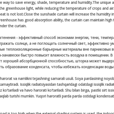
tive way to save energy, shade, temperature and humidity.The unique adv
 the greenhouse light, while reducing the temperature of crops and air
at is not lost.Close the sunshade curtain will increase the humidity
greenhouse has good absorption ability, the curtain can maintain hig
der the curtain.
затенения - эффективный способ экономии энергии, тени, темпе
отражать солнце, а не поглощать солнечный свет, эффективно у
ьные теплоизоляционные барьерные материалы вне парниковых в
а-занавески быстро повысит влажность воздуха в помещении. В 
ает хорошей абсорбционной способностью, шторка может выдер
ь образование конденсата, чтобы избежать конденсации воды
, harorat va namlikni tejashning samarali usuli. Soya pardasining noyob
 kamaytiradi. Issiqlik radiatsiyasidan tashqaridagi odatdagi issiqlik radia
o'tariladi va havo harorati ko'tariladi. Shu bilan birga, pastki sirt issi
i saqlab turishi mumkin. Yuqori haroratli parda parda ostidagi konden
load is too high,when the external shading system is used, the indoo