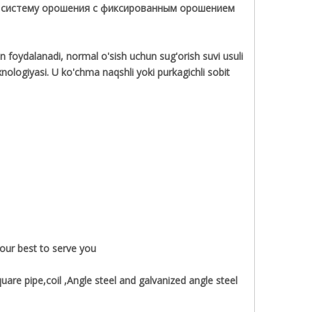
и систему орошения с фиксированным орошением
an foydalanadi, normal o'sish uchun sug'orish suvi usuli
xnologiyasi. U ko'chma naqshli yoki purkagichli sobit
our best to serve you
uare pipe,coil ,Angle steel and galvanized angle steel