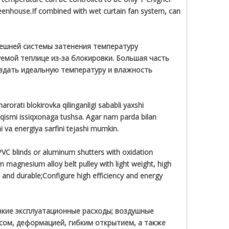
greenhouse.If combined with wet curtain fan system, can
нешней системы затенения температуру
емой теплице из-за блокировки. Большая часть
оздать идеальную температуру и влажность
arorati blokirovka qilinganligi sababli yaxshi
 qismi issiqxonaga tushsa. Agar nam parda bilan
shi va energiya sarfini tejashi mumkin.
PVC blinds or aluminum shutters with oxidation
m magnesium alloy belt pulley with light weight, high
ve and durable;Configure high efficiency and energy
изкие эксплуатационные расходы; воздушные
сом, деформацией, гибким открытием, а также