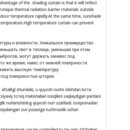
antage of the shading curtain is that it will reflect
.Unique thermal radiation barrier materials outside
 indoor temperature rapidly.At the same time, sunshade
h temperature.High temperature curtain can prevent
ратуры и влажности. Уникальное преимущество
меньшать свет в теплице, уменьшая при этом
ыбросов, могут держать занавес под
то же время, навес от нижней поверхности
живать высокую температуру.
 под поверхностью шторки.
 afzalligi shundaki, u quyosh nurini olishdan ko'ra
tsiyaviy to'siq materiallari issiqlikni saqlaydigan pardani
qlik nurlanishining quyosh nuri uzatiladi. issiqxonadan
satsiyalangan suv yuzasiga tushmaslik uchun
r temperature can be controlled to be only 1ºChigher