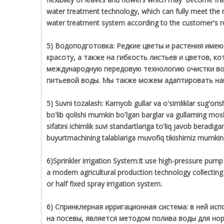
water treatment technology, which can fully meet the r
water treatment system according to the customer's r
5) Водоподготовка: Редкие цветы и растения име
красоту, а также на гибкость листьев и цветов, к
международную передовую технологию очистки во
питьевой воды. Мы также можем адаптировать наи
5) Suvni tozalash: Kamyob gullar va o'simliklar sug'oris
bo'lib qolishi mumkin bo'lgan barglar va gullarning mosl
sifatini ichimlik suvi standartlariga to'liq javob beradig
buyurtmachining talablariga muvofiq tikishimiz mumkin
6)Sprinkler irrigation System:It use high-pressure pump 
a modern agricultural production technology collecting 
or half fixed spray irrigation system.
6) Спринклерная ирригационная система: в ней ис
на посевы, является методом полива воды для но