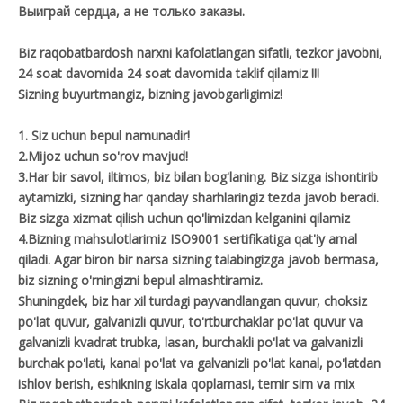
Выиграй сердца, а не только заказы.
Biz raqobatbardosh narxni kafolatlangan sifatli, tezkor javobni,
24 soat davomida 24 soat davomida taklif qilamiz !!!
Sizning buyurtmangiz, bizning javobgarligimiz!
1. Siz uchun bepul namunadir!
2.Mijoz uchun so'rov mavjud!
3.Har bir savol, iltimos, biz bilan bog'laning. Biz sizga ishontirib
aytamizki, sizning har qanday sharhlaringiz tezda javob beradi.
Biz sizga xizmat qilish uchun qo'limizdan kelganini qilamiz
4.Bizning mahsulotlarimiz ISO9001 sertifikatiga qat'iy amal
qiladi. Agar biron bir narsa sizning talabingizga javob bermasa,
biz sizning o'rningizni bepul almashtiramiz.
Shuningdek, biz har xil turdagi payvandlangan quvur, choksiz
po'lat quvur, galvanizli quvur, to'rtburchaklar po'lat quvur va
galvanizli kvadrat trubka, lasan, burchakli po'lat va galvanizli
burchak po'lati, kanal po'lat va galvanizli po'lat kanal, po'latdan
ishlov berish, eshikning iskala qoplamasi, temir sim va mix