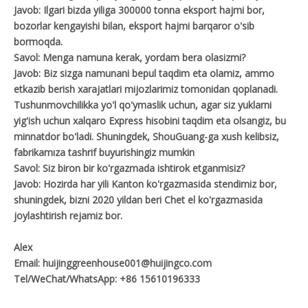
Javob: Ilgari bizda yiliga 300000 tonna eksport hajmi bor,
bozorlar kengayishi bilan, eksport hajmi barqaror o'sib
bormoqda.
Savol: Menga namuna kerak, yordam bera olasizmi?
Javob: Biz sizga namunani bepul taqdim eta olamiz, ammo
etkazib berish xarajatlari mijozlarimiz tomonidan qoplanadi.
Tushunmovchilikka yo'l qo'ymaslik uchun, agar siz yuklarni
yig'ish uchun xalqaro Express hisobini taqdim eta olsangiz, bu
minnatdor bo'ladi. Shuningdek, ShouGuang-ga xush kelibsiz,
fabrikamıza tashrif buyurishingiz mumkin
Savol: Siz biron bir ko'rgazmada ishtirok etganmisiz?
Javob: Hozirda har yili Kanton ko'rgazmasida stendimiz bor,
shuningdek, bizni 2020 yildan beri Chet el ko'rgazmasida
joylashtirish rejamiz bor.
Alex
Email: huijinggreenhouse001@huijingco.com
Tel/WeChat/WhatsApp: +86 15610196333