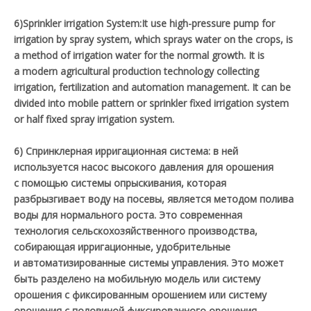
6)Sprinkler irrigation System:It use high-pressure pump for
irrigation by spray system, which sprays water on the crops, is
a method of irrigation water for the normal growth. It is
a modern agricultural production technology collecting
irrigation, fertilization and automation management. It can be
divided into mobile pattern or sprinkler fixed irrigation system
or half fixed spray irrigation system.
6) Спринклерная ирригационная система: в ней
используется насос высокого давления для орошения
с помощью системы опрыскивания, которая
разбрызгивает воду на посевы, является методом полива
воды для нормального роста. Это современная
технология сельскохозяйственного производства,
собирающая ирригационные, удобрительные
и автоматизированные системы управления. Это может
быть разделено на мобильную модель или систему
орошения с фиксированным орошением или систему
орошения с половиной фиксированного орошения.