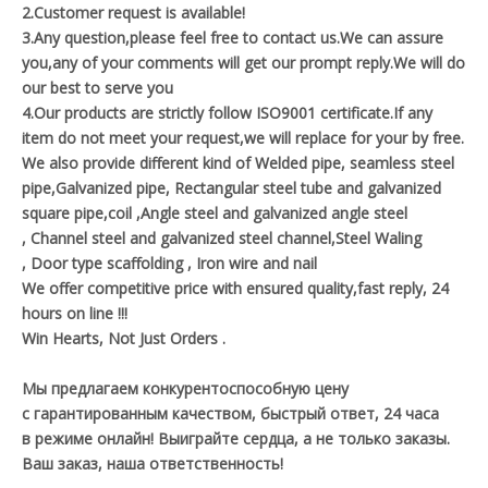
2.Customer request is available!
3.Any question,please feel free to contact us.We can assure
you,any of your comments will get our prompt reply.We will do
our best to serve you
4.Our products are strictly follow ISO9001 certificate.If any
item do not meet your request,we will replace for your by free.
We also provide different kind of Welded pipe, seamless steel
pipe,Galvanized pipe, Rectangular steel tube and galvanized
square pipe,coil ,Angle steel and galvanized angle steel
, Channel steel and galvanized steel channel,Steel Waling
, Door type scaffolding , Iron wire and nail
We offer competitive price with ensured quality,fast reply, 24
hours on line !!!
Win Hearts, Not Just Orders .
Мы предлагаем конкурентоспособную цену
с гарантированным качеством, быстрый ответ, 24 часа
в режиме онлайн! Выиграйте сердца, а не только заказы.
Ваш заказ, наша ответственность!