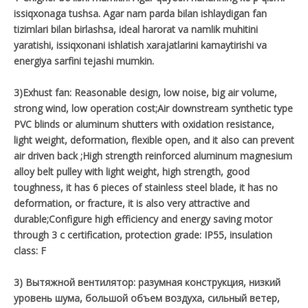
issiqxonaga tushsa. Agar nam parda bilan ishlaydigan fan
tizimlari bilan birlashsa, ideal harorat va namlik muhitini
yaratishi, issiqxonani ishlatish xarajatlarini kamaytirishi va
energiya sarfini tejashi mumkin.
3)Exhust fan: Reasonable design, low noise, big air volume,
strong wind, low operation cost;Air downstream synthetic type
PVC blinds or aluminum shutters with oxidation resistance,
light weight, deformation, flexible open, and it also can prevent
air driven back ;High strength reinforced aluminum magnesium
alloy belt pulley with light weight, high strength, good
toughness, it has 6 pieces of stainless steel blade, it has no
deformation, or fracture, it is also very attractive and
durable;Configure high efficiency and energy saving motor
through 3 c certification, protection grade: IP55, insulation
class: F
3) Вытяжной вентилятор: разумная конструкция, низкий
уровень шума, большой объем воздуха, сильный ветер,