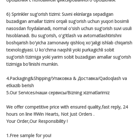
6) Sprinkler sug'orish tizimi: Suvni ekinlarga sepadigan
buzadigan amallar tizimi orqali sug'orish uchun yuqori bosimli
nasosdan foydalanadi, normal o'sish uchun sug'orish suvi usuli
hisoblanadi. Bu sug'orish, o'g'itlash va avtomatlashtirishni
boshqarish bo'yicha zamonaviy qishloq xo'jaligi ishlab chiqarish
texnologiyasi. U ko'chma naqshli yoki purkagichli sobit
sug'orish tizimiga yoki yarim sobit buzadigan amallar sug'orish
tizimiga bo'linishi mumkin.
4.Packaging&Shipping/Упаковка & Доставка/Qadoqlash va
etkazib berish
5.Our Services/наши сервисы/Bizning xizmatlarimiz
We offer competitive price with ensured quality,fast reply, 24
hours on line !!!Win Hearts, Not Just Orders .
Your Order,Our Responsibility !
1.Free sample for you!