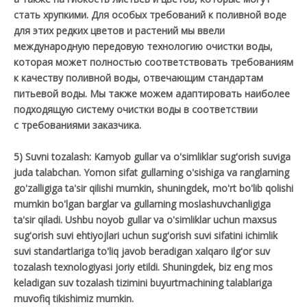
стать хрупкими. Для особых требований к поливной воде
для этих редких цветов и растений мы ввели
международную передовую технологию очистки воды,
которая может полностью соответствовать требованиям
к качеству поливной воды, отвечающим стандартам
питьевой воды. Мы также можем адаптировать наиболее
подходящую систему очистки воды в соответствии
с требованиями заказчика.
5) Suvni tozalash: Kamyob gullar va o'simliklar sug'orish suviga
juda talabchan. Yomon sifat gullarning o'sishiga va ranglarning
go'zalligiga ta'sir qilishi mumkin, shuningdek, mo'rt bo'lib qolishi
mumkin bo'lgan barglar va gullarning moslashuvchanligiga
ta'sir qiladi. Ushbu noyob gullar va o'simliklar uchun maxsus
sug'orish suvi ehtiyojlari uchun sug'orish suvi sifatini ichimlik
suvi standartlariga to'liq javob beradigan xalqaro ilg'or suv
tozalash texnologiyasi joriy etildi. Shuningdek, biz eng mos
keladigan suv tozalash tizimini buyurtmachining talablariga
muvofiq tikishimiz mumkin.