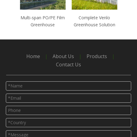
Multi-span PO/PE Film
Complete Venlo
Greenhouse
Greenhouse Solution
Po
G
Home
|
About Us
|
Products
|
Contact Us