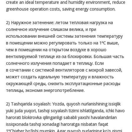
create an ideal temperature and humidity environment, reduce
greenhouse operation costs, saving energy consumption.
2) Наружное затенение: летом тепловая нагрузка на
солнечное излучение слишком велика, и при
использовании внешней системы затенения температуру
в помещении можно регулировать только на 1ºС выше,
чем в помещении на открытом воздухе в хорошо
вентилируемой теплице из-за блокировки. Большая часть
солнечного излучения попадает в теплицу. Если
в сочетании с системой вентиляторов с мокрой завесой,
может создать идеальную температуру и влажность
окружающей среды, снизить эксплуатационные расходы
теплицы, экономя энергопотребление.
2) Tashqarida soyalash: Yozda, quyosh nurlanishining issiqlik
yuki juda yuqori, tashqi soyalash tizimi ishlatilganda, ichki havo
harorati blokirovka qilinganligi sababli yaxshi havalandırılan
issiqxonada tashqi xonadagi haroratga nisbatan faqat
1ºChigher bo'lishi mumkin. Agar quyosh nurlarining ko'p qismi