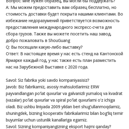
Вопрос: мне нужен образец, вы могли бы поддержать?
A: Мы можем предоставить вам образец бесплатно, но
стоимость доставки будет покрыта нашими клиентами. Во
избежание недоразумений приветствуется возможность
предоставления международного экспресс-счета для
сбора грузов. Также вы можете посетить наш завод,
добро пожаловать в ShouGuang
Q: Вы посещали какую-либо выставку?
Ответ: В настоящее время у нас есть стенд на Кантонской
Ярмарке каждый год, у нас также есть план разместить
нас на Зарубежной Выставке с 2020 года.
Savol: Siz fabrika yoki savdo kompaniyasisiz?
Javob: Biz fabrikamiz, asosiy mahsulotlarimiz ERW
payvandlangan po'lat quvurlar va galvanizli yumaloq va kvadrat
(vazalar) po'lat quvurlar va spiral po'lat quvurlarni o'z ichiga
oladi. Biz ushbu liniyada 2009 yildan beri shug'ullanmoqdamiz,
shuningdek, bizning kooperativ fabrikalarimiz bilan bog'liq temir
buyumlar uchun ustunlik kanallariga egamiz.
Savol: Sizning kompaniyangizning eksport hajmi qanday?