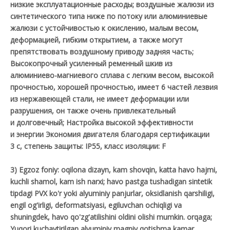
низкие эксплуатационные расходы; воздушные жалюзи из
синтетического типа ниже по потоку или алюминиевые
жалюзи с устойчивостью к окислению, малым весом,
деформацией, гибким открытием, а также могут
препятствовать воздушному приводу задняя часть;
Высокопрочный усиленный ременный шкив из
алюминиево-магниевого сплава с легким весом, высокой
прочностью, хорошей прочностью, имеет 6 частей лезвия
из нержавеющей стали, не имеет деформации или
разрушения, он также очень привлекательный
и долговечный; Настройка высокой эффективности
и энергии Экономия двигателя благодаря сертификации
3 c, степень защиты: IP55, класс изоляции: F
3) Egzoz foniy: oqilona dizayn, kam shovqin, katta havo hajmi,
kuchli shamol, kam ish narxi; havo pastga tushadigan sintetik
tipdagi PVX ko'r yoki alyuminiy panjurlar, oksidlanish qarshiligi,
engil og'irligi, deformatsiyasi, egiluvchan ochiqligi va
shuningdek, havo qo'zg'atilishini oldini olishi mumkin. orqaga;
Yuqori kuchaytirilgan alyuminiy magniy qotishma kamar