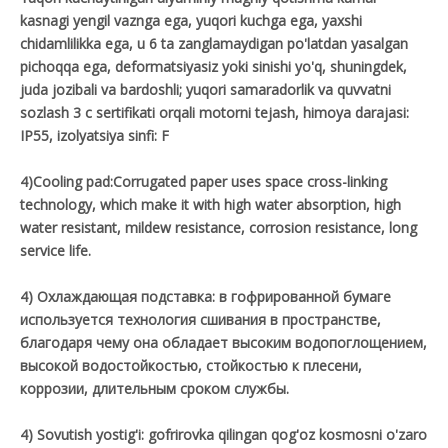
kasnagi yengil vaznga ega, yuqori kuchga ega, yaxshi
chidamlilikka ega, u 6 ta zanglamaydigan po'latdan yasalgan
pichoqqa ega, deformatsiyasiz yoki sinishi yo'q, shuningdek,
juda jozibali va bardoshli; yuqori samaradorlik va quvvatni
sozlash 3 c sertifikati orqali motorni tejash, himoya darajasi:
IP55, izolyatsiya sinfi: F
4)Cooling pad:Corrugated paper uses space cross-linking
technology, which make it with high water absorption, high
water resistant, mildew resistance, corrosion resistance, long
service life.
4) Охлаждающая подставка: в гофрированной бумаге
используется технология сшивания в пространстве,
благодаря чему она обладает высоким водопоглощением,
высокой водостойкостью, стойкостью к плесени,
коррозии, длительным сроком службы.
4) Sovutish yostig'i: gofrirovka qilingan qog'oz kosmosni o'zaro