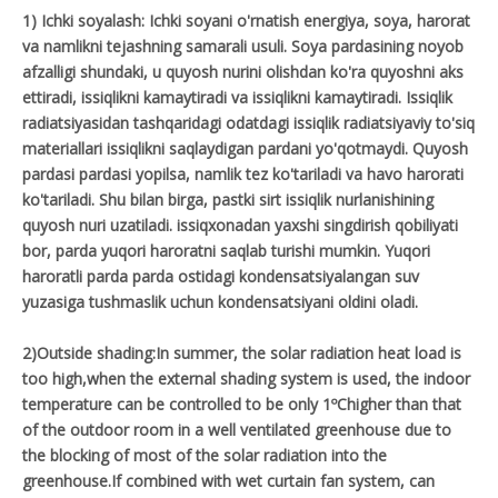
1) Ichki soyalash: Ichki soyani o'rnatish energiya, soya, harorat
va namlikni tejashning samarali usuli. Soya pardasining noyob
afzalligi shundaki, u quyosh nurini olishdan ko'ra quyoshni aks
ettiradi, issiqlikni kamaytiradi va issiqlikni kamaytiradi. Issiqlik
radiatsiyasidan tashqaridagi odatdagi issiqlik radiatsiyaviy to'siq
materiallari issiqlikni saqlaydigan pardani yo'qotmaydi. Quyosh
pardasi pardasi yopilsa, namlik tez ko'tariladi va havo harorati
ko'tariladi. Shu bilan birga, pastki sirt issiqlik nurlanishining
quyosh nuri uzatiladi. issiqxonadan yaxshi singdirish qobiliyati
bor, parda yuqori haroratni saqlab turishi mumkin. Yuqori
haroratli parda parda ostidagi kondensatsiyalangan suv
yuzasiga tushmaslik uchun kondensatsiyani oldini oladi.
2)Outside shading:In summer, the solar radiation heat load is
too high,when the external shading system is used, the indoor
temperature can be controlled to be only 1ºChigher than that
of the outdoor room in a well ventilated greenhouse due to
the blocking of most of the solar radiation into the
greenhouse.If combined with wet curtain fan system, can