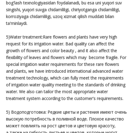
bog'lash texnologiyasidan foydalanadi, bu esa uni yuqori suv
singishi, yuqori suvga chidamliligi, chiriyotganga chidamliligi,
korroziyaga chidamliligi, uzoq xizmat qilish muddati bilan
ta'minlaydi.
5)Water treatment:Rare flowers and plants have very high
request for its irrigation water. Bad quality can affect the
growth of flowers and color beauty , and it also affect the
flexibility of leaves and flowers which may become fragile. For
special irrigation water requirements for these rare flowers
and plants, we have introduced international advanced water
treatment technology, which can fully meet the requirements
of irrigation water quality meeting to the standards of drinking
water. We also can tailor the most appropriate water
treatment system according to the customer's requirements.
5) Водоподготовка: Редкие цветы и растения имеют очень
высокую потребность в поливной воде. Плохое качество
может повлиять на рост цветов и цветовую красоту,
а также на гибкость листьев и цветов, которые могут