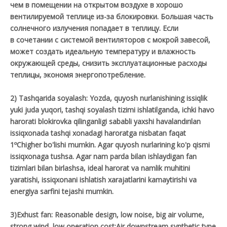
чем в помещении на открытом воздухе в хорошо
вентилируемой теплице из-за блокировки. Большая часть
солнечного излучения попадает в теплицу. Если
в сочетании с системой вентиляторов с мокрой завесой,
может создать идеальную температуру и влажность
окружающей среды, снизить эксплуатационные расходы
теплицы, экономя энергопотребление.
2) Tashqarida soyalash: Yozda, quyosh nurlanishining issiqlik
yuki juda yuqori, tashqi soyalash tizimi ishlatilganda, ichki havo
harorati blokirovka qilinganligi sababli yaxshi havalandırılan
issiqxonada tashqi xonadagi haroratga nisbatan faqat
1ºChigher bo'lishi mumkin. Agar quyosh nurlarining ko'p qismi
issiqxonaga tushsa. Agar nam parda bilan ishlaydigan fan
tizimlari bilan birlashsa, ideal harorat va namlik muhitini
yaratishi, issiqxonani ishlatish xarajatlarini kamaytirishi va
energiya sarfini tejashi mumkin.
3)Exhust fan: Reasonable design, low noise, big air volume,
strong wind, low operation cost;Air downstream synthetic type