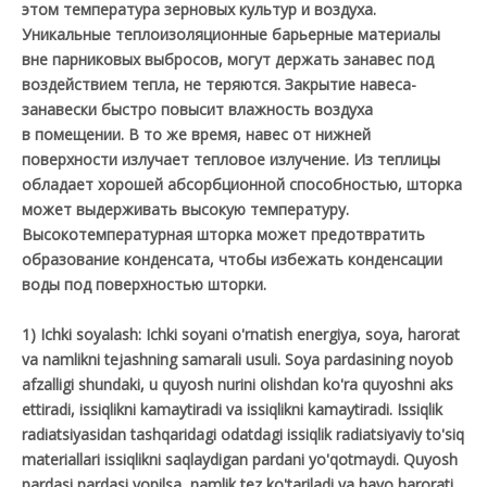
этом температура зерновых культур и воздуха.
Уникальные теплоизоляционные барьерные материалы
вне парниковых выбросов, могут держать занавес под
воздействием тепла, не теряются. Закрытие навеса-
занавески быстро повысит влажность воздуха
в помещении. В то же время, навес от нижней
поверхности излучает тепловое излучение. Из теплицы
обладает хорошей абсорбционной способностью, шторка
может выдерживать высокую температуру.
Высокотемпературная шторка может предотвратить
образование конденсата, чтобы избежать конденсации
воды под поверхностью шторки.
1) Ichki soyalash: Ichki soyani o'rnatish energiya, soya, harorat
va namlikni tejashning samarali usuli. Soya pardasining noyob
afzalligi shundaki, u quyosh nurini olishdan ko'ra quyoshni aks
ettiradi, issiqlikni kamaytiradi va issiqlikni kamaytiradi. Issiqlik
radiatsiyasidan tashqaridagi odatdagi issiqlik radiatsiyaviy to'siq
materiallari issiqlikni saqlaydigan pardani yo'qotmaydi. Quyosh
pardasi pardasi yopilsa, namlik tez ko'tariladi va havo harorati