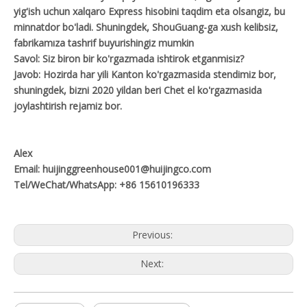
yig'ish uchun xalqaro Express hisobini taqdim eta olsangiz, bu
minnatdor bo'ladi. Shuningdek, ShouGuang-ga xush kelibsiz,
fabrikamıza tashrif buyurishingiz mumkin
Savol: Siz biron bir ko'rgazmada ishtirok etganmisiz?
Javob: Hozirda har yili Kanton ko'rgazmasida stendimiz bor,
shuningdek, bizni 2020 yildan beri Chet el ko'rgazmasida
joylashtirish rejamiz bor.
Alex
Email: huijinggreenhouse001@huijingco.com
Tel/WeChat/WhatsApp: +86 15610196333
Previous:
Next: