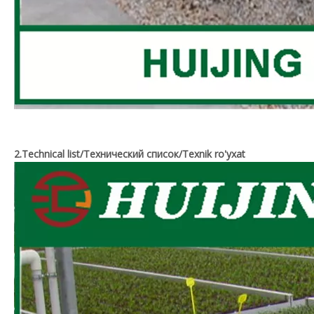
2.Technical list/Технический список/Texnik ro'yxat