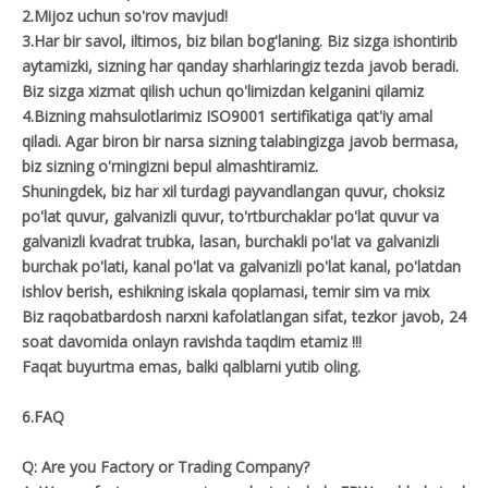
2.Mijoz uchun so'rov mavjud!
3.Har bir savol, iltimos, biz bilan bog'laning. Biz sizga ishontirib
aytamizki, sizning har qanday sharhlaringiz tezda javob beradi.
Biz sizga xizmat qilish uchun qo'limizdan kelganini qilamiz
4.Bizning mahsulotlarimiz ISO9001 sertifikatiga qat'iy amal
qiladi. Agar biron bir narsa sizning talabingizga javob bermasa,
biz sizning o'rningizni bepul almashtiramiz.
Shuningdek, biz har xil turdagi payvandlangan quvur, choksiz
po'lat quvur, galvanizli quvur, to'rtburchaklar po'lat quvur va
galvanizli kvadrat trubka, lasan, burchakli po'lat va galvanizli
burchak po'lati, kanal po'lat va galvanizli po'lat kanal, po'latdan
ishlov berish, eshikning iskala qoplamasi, temir sim va mix
Biz raqobatbardosh narxni kafolatlangan sifat, tezkor javob, 24
soat davomida onlayn ravishda taqdim etamiz !!!
Faqat buyurtma emas, balki qalblarni yutib oling.
6.FAQ
Q: Are you Factory or Trading Company?