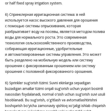
or half fixed spray irrigation system.
6) Спринклерная ирригационная система: в ней
используется насос высокого давления для орошения
с помощью системы опрыскивания, которая
разбрызгивает воду на посевы, является методом полива
воды для нормального роста. Это современная
технология сельскохозяйственного производства,
собирающая ирригационные, удобрительные
и автоматизированные системы управления. Это может
быть разделено на мобильную модель или систему
орошения с фиксированным орошением или систему
орошения с половиной фиксированного орошения.
6) Sprinkler sug'orish tizimi: Suvni ekinlarga sepadigan
buzadigan amallar tizimi orqali sug'orish uchun yuqori bosimli
nasosdan foydalanadi, normal o'sish uchun sug'orish suvi usuli
hisoblanadi. Bu sug'orish, o'g'itlash va avtomatlashtirishni
boshqarish bo'yicha zamonaviy qishloq xo'jaligi ishlab chiqarish