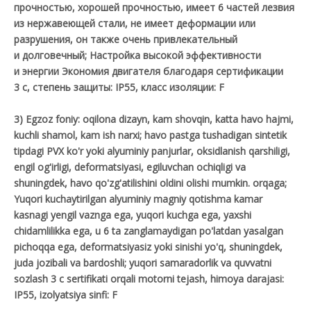
прочностью, хорошей прочностью, имеет 6 частей лезвия
из нержавеющей стали, не имеет деформации или
разрушения, он также очень привлекательный
и долговечный; Настройка высокой эффективности
и энергии Экономия двигателя благодаря сертификации
3 c, степень защиты: IP55, класс изоляции: F
3) Egzoz foniy: oqilona dizayn, kam shovqin, katta havo hajmi,
kuchli shamol, kam ish narxi; havo pastga tushadigan sintetik
tipdagi PVX ko'r yoki alyuminiy panjurlar, oksidlanish qarshiligi,
engil og'irligi, deformatsiyasi, egiluvchan ochiqligi va
shuningdek, havo qo'zg'atilishini oldini olishi mumkin. orqaga;
Yuqori kuchaytirilgan alyuminiy magniy qotishma kamar
kasnagi yengil vaznga ega, yuqori kuchga ega, yaxshi
chidamlilikka ega, u 6 ta zanglamaydigan po'latdan yasalgan
pichoqqa ega, deformatsiyasiz yoki sinishi yo'q, shuningdek,
juda jozibali va bardoshli; yuqori samaradorlik va quvvatni
sozlash 3 c sertifikati orqali motorni tejash, himoya darajasi:
IP55, izolyatsiya sinfi: F