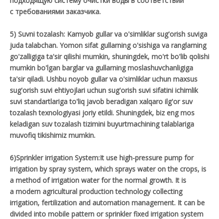
подходящую систему очистки воды в соответствии
с требованиями заказчика.
5) Suvni tozalash: Kamyob gullar va o'simliklar sug'orish suviga
juda talabchan. Yomon sifat gullarning o'sishiga va ranglarning
go'zalligiga ta'sir qilishi mumkin, shuningdek, mo'rt bo'lib qolishi
mumkin bo'lgan barglar va gullarning moslashuvchanligiga
ta'sir qiladi. Ushbu noyob gullar va o'simliklar uchun maxsus
sug'orish suvi ehtiyojlari uchun sug'orish suvi sifatini ichimlik
suvi standartlariga to'liq javob beradigan xalqaro ilg'or suv
tozalash texnologiyasi joriy etildi. Shuningdek, biz eng mos
keladigan suv tozalash tizimini buyurtmachining talablariga
muvofiq tikishimiz mumkin.
6)Sprinkler irrigation System:It use high-pressure pump for
irrigation by spray system, which sprays water on the crops, is
a method of irrigation water for the normal growth. It is
a modern agricultural production technology collecting
irrigation, fertilization and automation management. It can be
divided into mobile pattern or sprinkler fixed irrigation system