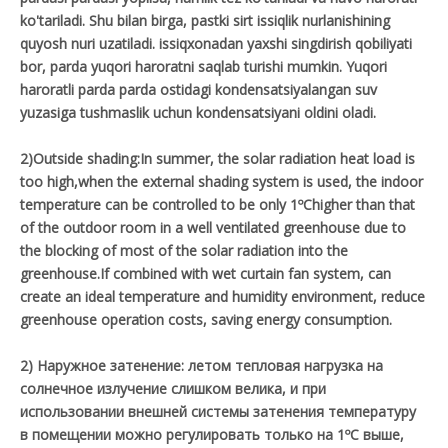
ko'tariladi. Shu bilan birga, pastki sirt issiqlik nurlanishining
quyosh nuri uzatiladi. issiqxonadan yaxshi singdirish qobiliyati
bor, parda yuqori haroratni saqlab turishi mumkin. Yuqori
haroratli parda parda ostidagi kondensatsiyalangan suv
yuzasiga tushmaslik uchun kondensatsiyani oldini oladi.
2)Outside shading:In summer, the solar radiation heat load is
too high,when the external shading system is used, the indoor
temperature can be controlled to be only 1ºChigher than that
of the outdoor room in a well ventilated greenhouse due to
the blocking of most of the solar radiation into the
greenhouse.If combined with wet curtain fan system, can
create an ideal temperature and humidity environment, reduce
greenhouse operation costs, saving energy consumption.
2) Наружное затенение: летом тепловая нагрузка на
солнечное излучение слишком велика, и при
использовании внешней системы затенения температуру
в помещении можно регулировать только на 1ºС выше,