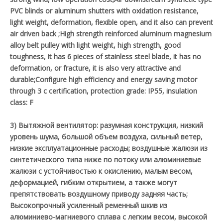
PVC blinds or aluminum shutters with oxidation resistance,
light weight, deformation, flexible open, and it also can prevent
air driven back ;High strength reinforced aluminum magnesium
alloy belt pulley with light weight, high strength, good
toughness, it has 6 pieces of stainless steel blade, it has no
deformation, or fracture, it is also very attractive and
durable;Configure high efficiency and energy saving motor
through 3 c certification, protection grade: IP55, insulation
class: F
3) Вытяжной вентилятор: разумная конструкция, низкий
уровень шума, большой объем воздуха, сильный ветер,
низкие эксплуатационные расходы; воздушные жалюзи из
синтетического типа ниже по потоку или алюминиевые
жалюзи с устойчивостью к окислению, малым весом,
деформацией, гибким открытием, а также могут
препятствовать воздушному приводу задняя часть;
Высокопрочный усиленный ременный шкив из
алюминиево-магниевого сплава с легким весом, высокой