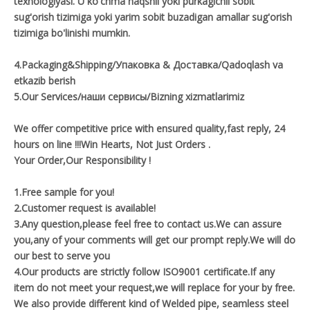
texnologiyasi. U ko'chma naqshli yoki purkagichli sobit
sug'orish tizimiga yoki yarim sobit buzadigan amallar sug'orish
tizimiga bo'linishi mumkin.
4.Packaging&Shipping/Упаковка & Доставка/Qadoqlash va
etkazib berish
5.Our Services/наши сервисы/Bizning xizmatlarimiz
We offer competitive price with ensured quality,fast reply, 24
hours on line !!!Win Hearts, Not Just Orders .
Your Order,Our Responsibility !
1.Free sample for you!
2.Customer request is available!
3.Any question,please feel free to contact us.We can assure
you,any of your comments will get our prompt reply.We will do
our best to serve you
4.Our products are strictly follow ISO9001 certificate.If any
item do not meet your request,we will replace for your by free.
We also provide different kind of Welded pipe, seamless steel