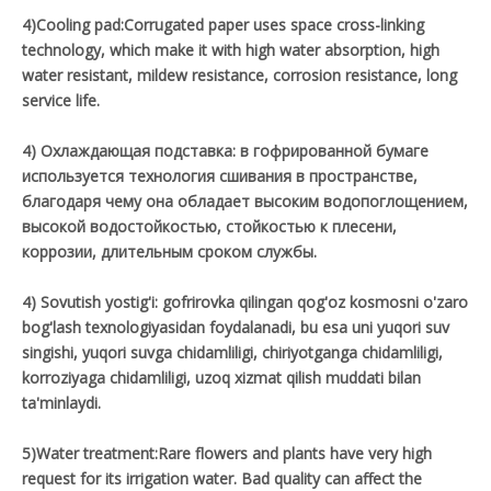
4)Cooling pad:Corrugated paper uses space cross-linking
technology, which make it with high water absorption, high
water resistant, mildew resistance, corrosion resistance, long
service life.
4) Охлаждающая подставка: в гофрированной бумаге
используется технология сшивания в пространстве,
благодаря чему она обладает высоким водопоглощением,
высокой водостойкостью, стойкостью к плесени,
коррозии, длительным сроком службы.
4) Sovutish yostig'i: gofrirovka qilingan qog'oz kosmosni o'zaro
bog'lash texnologiyasidan foydalanadi, bu esa uni yuqori suv
singishi, yuqori suvga chidamliligi, chiriyotganga chidamliligi,
korroziyaga chidamliligi, uzoq xizmat qilish muddati bilan
ta'minlaydi.
5)Water treatment:Rare flowers and plants have very high
request for its irrigation water. Bad quality can affect the