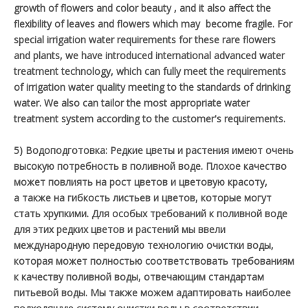
growth of flowers and color beauty , and it also affect the
flexibility of leaves and flowers which may become fragile. For
special irrigation water requirements for these rare flowers
and plants, we have introduced international advanced water
treatment technology, which can fully meet the requirements
of irrigation water quality meeting to the standards of drinking
water. We also can tailor the most appropriate water
treatment system according to the customer's requirements.
5) Водоподготовка: Редкие цветы и растения имеют очень
высокую потребность в поливной воде. Плохое качество
может повлиять на рост цветов и цветовую красоту,
а также на гибкость листьев и цветов, которые могут
стать хрупкими. Для особых требований к поливной воде
для этих редких цветов и растений мы ввели
международную передовую технологию очистки воды,
которая может полностью соответствовать требованиям
к качеству поливной воды, отвечающим стандартам
питьевой воды. Мы также можем адаптировать наиболее