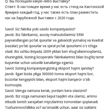
Q: Вы посещали какую-либо выставку?
Ответ: В настоящее время у нас есть стенд на Кантонской
Ярмарке каждый год, у нас также есть план разместить
нас на Зарубежной Выставке с 2020 года.
Savol: Siz fabrika yoki savdo kompaniyasisiz?
Javob: Biz fabrikamiz, asosiy mahsulotlarimiz ERW
payvandlangan po'lat quvurlar va galvanizli yumaloq va kvadrat
(vazalar) po'lat quvurlar va spiral po'lat quvurlarni o'z ichiga
oladi. Biz ushbu liniyada 2009 yildan beri shug'ullanmoqdamiz,
shuningdek, bizning kooperativ fabrikalarimiz bilan bog'liq temir
buyumlar uchun ustunlik kanallariga egamiz.
Savol: Sizning kompaniyangizning eksport hajmi qanday?
Javob: Ilgari bizda yiliga 300000 tonna eksport hajmi bor,
bozorlar kengayishi bilan, eksport hajmi barqaror o'sib
bormoqda.
Savol: Menga namuna kerak, yordam bera olasizmi?
Javob: Biz sizga namunani bepul taqdim eta olamiz, ammo
etkazib berish xarajatlari mijozlarimiz tomonidan qoplanadi.
Tushunmovchilikka yo'l qo'ymaslik uchun, agar siz yuklarni