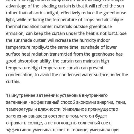
advantage of the shading curtain is that it will reflect the sun
rather than absorb sunlight, effectively reduce the greenhouse
light, while reducing the temperature of crops and air.Unique
thermal radiation barrier materials outside greenhouse
emission, can keep the curtain under the heat is not lost.Close
the sunshade curtain will increase the humidity indoor
temperature rapidly.At the same time, sunshade of lower
surface heat radiation transmitted from the greenhouse has
good absorption ability, the curtain can maintain high
temperature.High temperature curtain can prevent
condensation, to avoid the condensed water surface under the
curtain.
1) Внутреннее затенение: установка внутреннего
затенения - эффективный способ экономии энергии, тени,
температуры и влажности. Уникальное преимущество
затенения занавеса состоит в том, что он будет
отражать солнце, а не поглощать солнечный свет,
эффективно уменьшать свет в теплице, уменьшая при