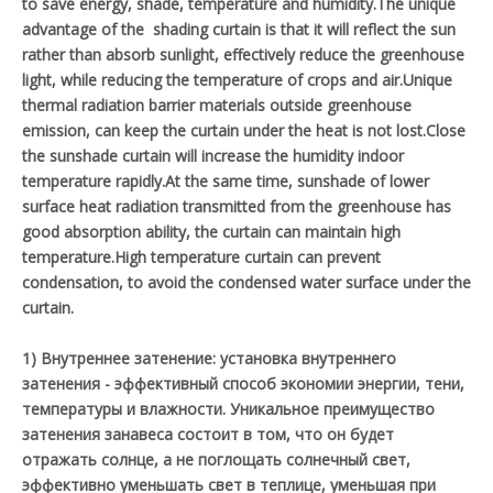
to save energy, shade, temperature and humidity.The unique
advantage of the shading curtain is that it will reflect the sun
rather than absorb sunlight, effectively reduce the greenhouse
light, while reducing the temperature of crops and air.Unique
thermal radiation barrier materials outside greenhouse
emission, can keep the curtain under the heat is not lost.Close
the sunshade curtain will increase the humidity indoor
temperature rapidly.At the same time, sunshade of lower
surface heat radiation transmitted from the greenhouse has
good absorption ability, the curtain can maintain high
temperature.High temperature curtain can prevent
condensation, to avoid the condensed water surface under the
curtain.
1) Внутреннее затенение: установка внутреннего
затенения - эффективный способ экономии энергии, тени,
температуры и влажности. Уникальное преимущество
затенения занавеса состоит в том, что он будет
отражать солнце, а не поглощать солнечный свет,
эффективно уменьшать свет в теплице, уменьшая при