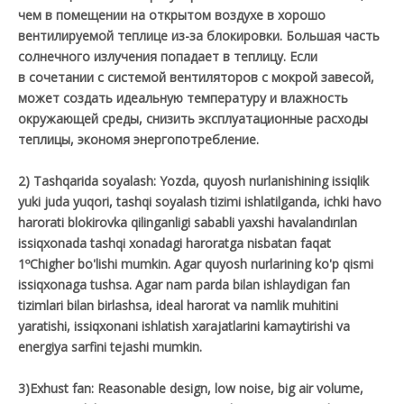
чем в помещении на открытом воздухе в хорошо
вентилируемой теплице из-за блокировки. Большая часть
солнечного излучения попадает в теплицу. Если
в сочетании с системой вентиляторов с мокрой завесой,
может создать идеальную температуру и влажность
окружающей среды, снизить эксплуатационные расходы
теплицы, экономя энергопотребление.
2) Tashqarida soyalash: Yozda, quyosh nurlanishining issiqlik
yuki juda yuqori, tashqi soyalash tizimi ishlatilganda, ichki havo
harorati blokirovka qilinganligi sababli yaxshi havalandırılan
issiqxonada tashqi xonadagi haroratga nisbatan faqat
1ºChigher bo'lishi mumkin. Agar quyosh nurlarining ko'p qismi
issiqxonaga tushsa. Agar nam parda bilan ishlaydigan fan
tizimlari bilan birlashsa, ideal harorat va namlik muhitini
yaratishi, issiqxonani ishlatish xarajatlarini kamaytirishi va
energiya sarfini tejashi mumkin.
3)Exhust fan: Reasonable design, low noise, big air volume,