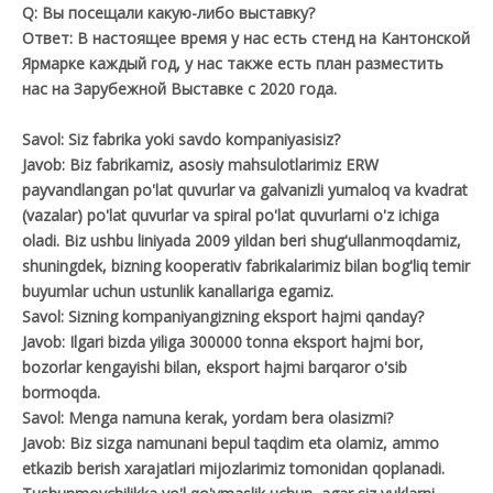
Q: Вы посещали какую-либо выставку?
Ответ: В настоящее время у нас есть стенд на Кантонской
Ярмарке каждый год, у нас также есть план разместить
нас на Зарубежной Выставке с 2020 года.
Savol: Siz fabrika yoki savdo kompaniyasisiz?
Javob: Biz fabrikamiz, asosiy mahsulotlarimiz ERW
payvandlangan po'lat quvurlar va galvanizli yumaloq va kvadrat
(vazalar) po'lat quvurlar va spiral po'lat quvurlarni o'z ichiga
oladi. Biz ushbu liniyada 2009 yildan beri shug'ullanmoqdamiz,
shuningdek, bizning kooperativ fabrikalarimiz bilan bog'liq temir
buyumlar uchun ustunlik kanallariga egamiz.
Savol: Sizning kompaniyangizning eksport hajmi qanday?
Javob: Ilgari bizda yiliga 300000 tonna eksport hajmi bor,
bozorlar kengayishi bilan, eksport hajmi barqaror o'sib
bormoqda.
Savol: Menga namuna kerak, yordam bera olasizmi?
Javob: Biz sizga namunani bepul taqdim eta olamiz, ammo
etkazib berish xarajatlari mijozlarimiz tomonidan qoplanadi.