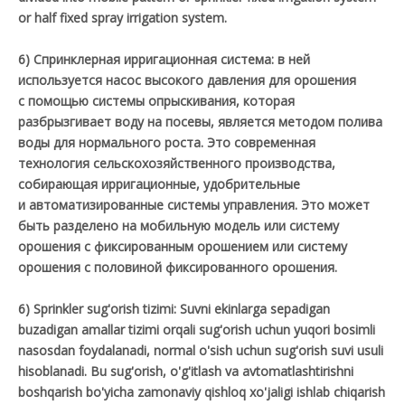
or half fixed spray irrigation system.
6) Спринклерная ирригационная система: в ней
используется насос высокого давления для орошения
с помощью системы опрыскивания, которая
разбрызгивает воду на посевы, является методом полива
воды для нормального роста. Это современная
технология сельскохозяйственного производства,
собирающая ирригационные, удобрительные
и автоматизированные системы управления. Это может
быть разделено на мобильную модель или систему
орошения с фиксированным орошением или систему
орошения с половиной фиксированного орошения.
6) Sprinkler sug'orish tizimi: Suvni ekinlarga sepadigan
buzadigan amallar tizimi orqali sug'orish uchun yuqori bosimli
nasosdan foydalanadi, normal o'sish uchun sug'orish suvi usuli
hisoblanadi. Bu sug'orish, o'g'itlash va avtomatlashtirishni
boshqarish bo'yicha zamonaviy qishloq xo'jaligi ishlab chiqarish