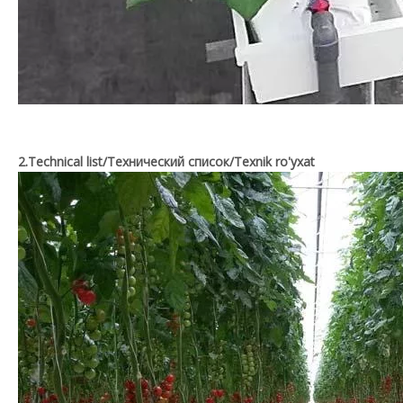
2.Technical list/Технический список/Texnik ro'yxat