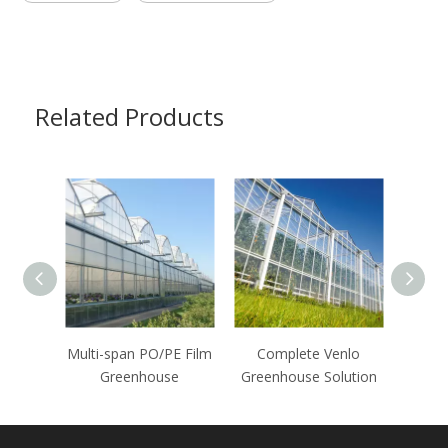
Related Products
Multi-span PO/PE Film
Complete Venlo
Greenhouse
Greenhouse Solution
Po
G