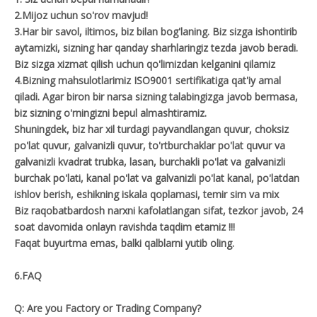
2.Mijoz uchun so'rov mavjud!
3.Har bir savol, iltimos, biz bilan bog'laning. Biz sizga ishontirib
aytamizki, sizning har qanday sharhlaringiz tezda javob beradi.
Biz sizga xizmat qilish uchun qo'limizdan kelganini qilamiz
4.Bizning mahsulotlarimiz ISO9001 sertifikatiga qat'iy amal
qiladi. Agar biron bir narsa sizning talabingizga javob bermasa,
biz sizning o'rningizni bepul almashtiramiz.
Shuningdek, biz har xil turdagi payvandlangan quvur, choksiz
po'lat quvur, galvanizli quvur, to'rtburchaklar po'lat quvur va
galvanizli kvadrat trubka, lasan, burchakli po'lat va galvanizli
burchak po'lati, kanal po'lat va galvanizli po'lat kanal, po'latdan
ishlov berish, eshikning iskala qoplamasi, temir sim va mix
Biz raqobatbardosh narxni kafolatlangan sifat, tezkor javob, 24
soat davomida onlayn ravishda taqdim etamiz !!!
Faqat buyurtma emas, balki qalblarni yutib oling.
6.FAQ
Q: Are you Factory or Trading Company?