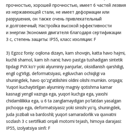
прочностью, хорошей прочностью, имеет 6 частей лезвия
из нержавеющей стали, не имеет деформации или
разрушения, он также очень привлекательный
и долговечный; Настройка высокой эффективности
и энергии Экономия двигателя благодаря сертификации
3 c, степень защиты: IP55, класс изоляции: F
3) Egzoz foniy: oqilona dizayn, kam shovqin, katta havo hajmi,
kuchli shamol, kam ish narxi; havo pastga tushadigan sintetik
tipdagi PVX ko'r yoki alyuminiy panjurlar, oksidlanish qarshiligi,
engil og'irligi, deformatsiyasi, egiluvchan ochiqligi va
shuningdek, havo qo'zg'atilishini oldini olishi mumkin. orqaga;
Yuqori kuchaytirilgan alyuminiy magniy qotishma kamar
kasnagi yengil vaznga ega, yuqori kuchga ega, yaxshi
chidamlilikka ega, u 6 ta zanglamaydigan po'latdan yasalgan
pichoqqa ega, deformatsiyasiz yoki sinishi yo'q, shuningdek,
juda jozibali va bardoshli; yuqori samaradorlik va quvvatni
sozlash 3 c sertifikati orqali motorni tejash, himoya darajasi:
IP55, izolyatsiya sinfi: F