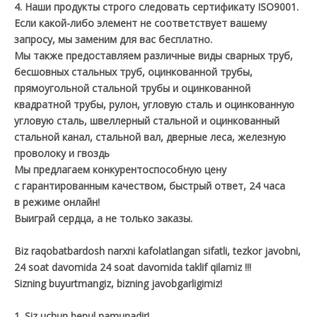
4. Наши продукты строго следовать сертификату ISO9001.
Если какой-либо элемент не соответствует вашему
запросу, мы заменим для вас бесплатно.
Мы также предоставляем различные виды сварных труб,
бесшовных стальных труб, оцинкованной трубы,
прямоугольной стальной трубы и оцинкованной
квадратной трубы, рулон, угловую сталь и оцинкованную
угловую сталь, швеллерный стальной и оцинкованный
стальной канал, стальной вал, дверные леса, железную
проволоку и гвоздь
Мы предлагаем конкурентоспособную цену
с гарантированным качеством, быстрый ответ, 24 часа
в режиме онлайн!
Выиграй сердца, а не только заказы.
Biz raqobatbardosh narxni kafolatlangan sifatli, tezkor javobni,
24 soat davomida 24 soat davomida taklif qilamiz !!!
Sizning buyurtmangiz, bizning javobgarligimiz!
1. Siz uchun bepul namunadir!