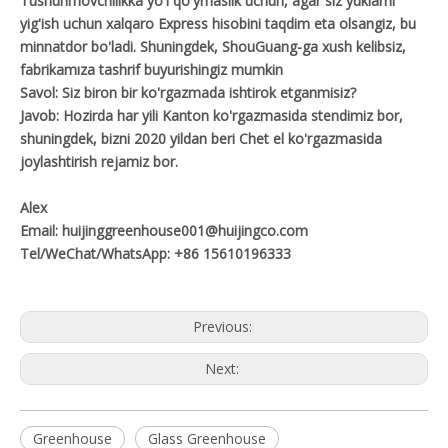
Tushunmovchilikka yo'l qo'ymaslik uchun, agar siz yuklarni
yig'ish uchun xalqaro Express hisobini taqdim eta olsangiz, bu
minnatdor bo'ladi. Shuningdek, ShouGuang-ga xush kelibsiz,
fabrikamıza tashrif buyurishingiz mumkin
Savol: Siz biron bir ko'rgazmada ishtirok etganmisiz?
Javob: Hozirda har yili Kanton ko'rgazmasida stendimiz bor,
shuningdek, bizni 2020 yildan beri Chet el ko'rgazmasida
joylashtirish rejamiz bor.
Alex
Email: huijinggreenhouse001@huijingco.com
Tel/WeChat/WhatsApp: +86 15610196333
Previous:
Next:
Greenhouse
Glass Greenhouse