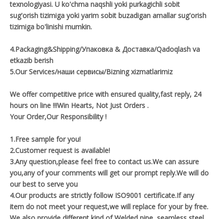
texnologiyasi. U ko'chma naqshli yoki purkagichli sobit
sug'orish tizimiga yoki yarim sobit buzadigan amallar sug'orish
tizimiga bo'linishi mumkin.
4.Packaging&Shipping/Упаковка & Доставка/Qadoqlash va
etkazib berish
5.Our Services/наши сервисы/Bizning xizmatlarimiz
We offer competitive price with ensured quality,fast reply, 24
hours on line !!!Win Hearts, Not Just Orders .
Your Order,Our Responsibility !
1.Free sample for you!
2.Customer request is available!
3.Any question,please feel free to contact us.We can assure
you,any of your comments will get our prompt reply.We will do
our best to serve you
4.Our products are strictly follow ISO9001 certificate.If any
item do not meet your request,we will replace for your by free.
We also provide different kind of Welded pipe, seamless steel