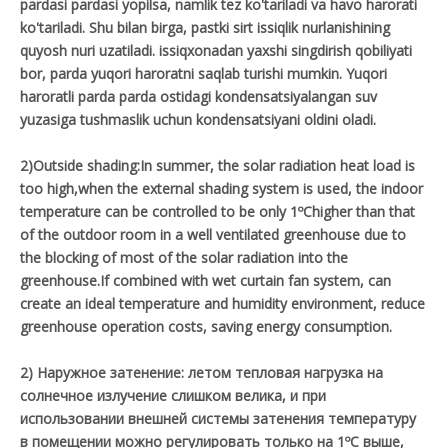
pardasi pardasi yopilsa, namlik tez ko'tariladi va havo harorati
ko'tariladi. Shu bilan birga, pastki sirt issiqlik nurlanishining
quyosh nuri uzatiladi. issiqxonadan yaxshi singdirish qobiliyati
bor, parda yuqori haroratni saqlab turishi mumkin. Yuqori
haroratli parda parda ostidagi kondensatsiyalangan suv
yuzasiga tushmaslik uchun kondensatsiyani oldini oladi.
2)Outside shading:In summer, the solar radiation heat load is
too high,when the external shading system is used, the indoor
temperature can be controlled to be only 1ºChigher than that
of the outdoor room in a well ventilated greenhouse due to
the blocking of most of the solar radiation into the
greenhouse.If combined with wet curtain fan system, can
create an ideal temperature and humidity environment, reduce
greenhouse operation costs, saving energy consumption.
2) Наружное затенение: летом тепловая нагрузка на
солнечное излучение слишком велика, и при
использовании внешней системы затенения температуру
в помещении можно регулировать только на 1ºС выше,