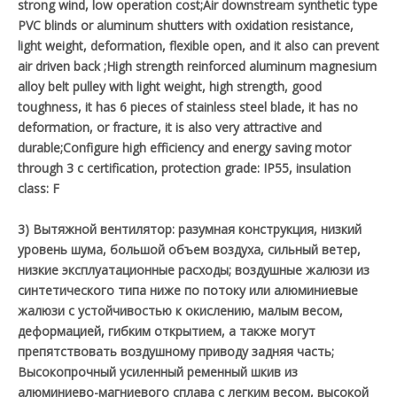
strong wind, low operation cost;Air downstream synthetic type
PVC blinds or aluminum shutters with oxidation resistance,
light weight, deformation, flexible open, and it also can prevent
air driven back ;High strength reinforced aluminum magnesium
alloy belt pulley with light weight, high strength, good
toughness, it has 6 pieces of stainless steel blade, it has no
deformation, or fracture, it is also very attractive and
durable;Configure high efficiency and energy saving motor
through 3 c certification, protection grade: IP55, insulation
class: F
3) Вытяжной вентилятор: разумная конструкция, низкий
уровень шума, большой объем воздуха, сильный ветер,
низкие эксплуатационные расходы; воздушные жалюзи из
синтетического типа ниже по потоку или алюминиевые
жалюзи с устойчивостью к окислению, малым весом,
деформацией, гибким открытием, а также могут
препятствовать воздушному приводу задняя часть;
Высокопрочный усиленный ременный шкив из
алюминиево-магниевого сплава с легким весом, высокой