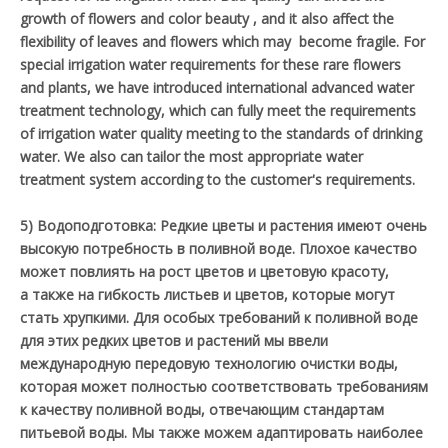
growth of flowers and color beauty , and it also affect the
flexibility of leaves and flowers which may become fragile. For
special irrigation water requirements for these rare flowers
and plants, we have introduced international advanced water
treatment technology, which can fully meet the requirements
of irrigation water quality meeting to the standards of drinking
water. We also can tailor the most appropriate water
treatment system according to the customer's requirements.
5) Водоподготовка: Редкие цветы и растения имеют очень
высокую потребность в поливной воде. Плохое качество
может повлиять на рост цветов и цветовую красоту,
а также на гибкость листьев и цветов, которые могут
стать хрупкими. Для особых требований к поливной воде
для этих редких цветов и растений мы ввели
международную передовую технологию очистки воды,
которая может полностью соответствовать требованиям
к качеству поливной воды, отвечающим стандартам
питьевой воды. Мы также можем адаптировать наиболее