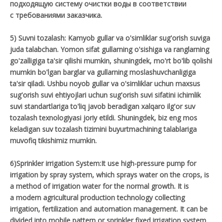
подходящую систему очистки воды в соответствии
с требованиями заказчика.
5) Suvni tozalash: Kamyob gullar va o'simliklar sug'orish suviga
juda talabchan. Yomon sifat gullarning o'sishiga va ranglarning
go'zalligiga ta'sir qilishi mumkin, shuningdek, mo'rt bo'lib qolishi
mumkin bo'lgan barglar va gullarning moslashuvchanligiga
ta'sir qiladi. Ushbu noyob gullar va o'simliklar uchun maxsus
sug'orish suvi ehtiyojlari uchun sug'orish suvi sifatini ichimlik
suvi standartlariga to'liq javob beradigan xalqaro ilg'or suv
tozalash texnologiyasi joriy etildi. Shuningdek, biz eng mos
keladigan suv tozalash tizimini buyurtmachining talablariga
muvofiq tikishimiz mumkin.
6)Sprinkler irrigation System:It use high-pressure pump for
irrigation by spray system, which sprays water on the crops, is
a method of irrigation water for the normal growth. It is
a modern agricultural production technology collecting
irrigation, fertilization and automation management. It can be
divided into mobile pattern or sprinkler fixed irrigation system