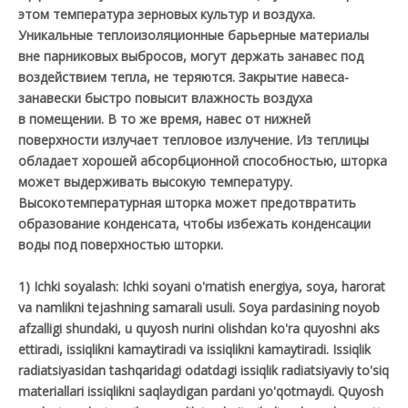
этом температура зерновых культур и воздуха.
Уникальные теплоизоляционные барьерные материалы
вне парниковых выбросов, могут держать занавес под
воздействием тепла, не теряются. Закрытие навеса-
занавески быстро повысит влажность воздуха
в помещении. В то же время, навес от нижней
поверхности излучает тепловое излучение. Из теплицы
обладает хорошей абсорбционной способностью, шторка
может выдерживать высокую температуру.
Высокотемпературная шторка может предотвратить
образование конденсата, чтобы избежать конденсации
воды под поверхностью шторки.
1) Ichki soyalash: Ichki soyani o'rnatish energiya, soya, harorat
va namlikni tejashning samarali usuli. Soya pardasining noyob
afzalligi shundaki, u quyosh nurini olishdan ko'ra quyoshni aks
ettiradi, issiqlikni kamaytiradi va issiqlikni kamaytiradi. Issiqlik
radiatsiyasidan tashqaridagi odatdagi issiqlik radiatsiyaviy to'siq
materiallari issiqlikni saqlaydigan pardani yo'qotmaydi. Quyosh