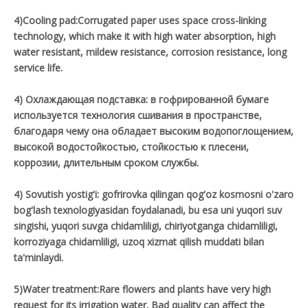
4)Cooling pad:Corrugated paper uses space cross-linking
technology, which make it with high water absorption, high
water resistant, mildew resistance, corrosion resistance, long
service life.
4) Охлаждающая подставка: в гофрированной бумаге
используется технология сшивания в пространстве,
благодаря чему она обладает высоким водопоглощением,
высокой водостойкостью, стойкостью к плесени,
коррозии, длительным сроком службы.
4) Sovutish yostig'i: gofrirovka qilingan qog'oz kosmosni o'zaro
bog'lash texnologiyasidan foydalanadi, bu esa uni yuqori suv
singishi, yuqori suvga chidamliligi, chiriyotganga chidamliligi,
korroziyaga chidamliligi, uzoq xizmat qilish muddati bilan
ta'minlaydi.
5)Water treatment:Rare flowers and plants have very high
request for its irrigation water. Bad quality can affect the