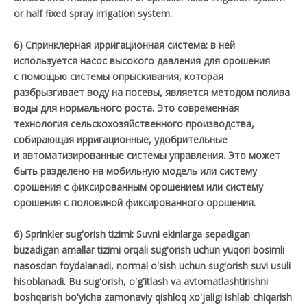
or half fixed spray irrigation system.
6) Спринклерная ирригационная система: в ней
используется насос высокого давления для орошения
с помощью системы опрыскивания, которая
разбрызгивает воду на посевы, является методом полива
воды для нормального роста. Это современная
технология сельскохозяйственного производства,
собирающая ирригационные, удобрительные
и автоматизированные системы управления. Это может
быть разделено на мобильную модель или систему
орошения с фиксированным орошением или систему
орошения с половиной фиксированного орошения.
6) Sprinkler sug'orish tizimi: Suvni ekinlarga sepadigan
buzadigan amallar tizimi orqali sug'orish uchun yuqori bosimli
nasosdan foydalanadi, normal o'sish uchun sug'orish suvi usuli
hisoblanadi. Bu sug'orish, o'g'itlash va avtomatlashtirishni
boshqarish bo'yicha zamonaviy qishloq xo'jaligi ishlab chiqarish