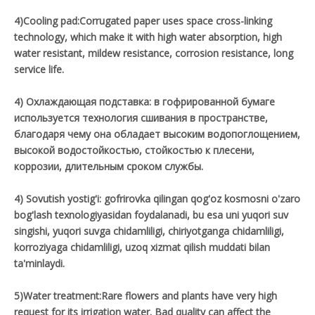
4)Cooling pad:Corrugated paper uses space cross-linking
technology, which make it with high water absorption, high
water resistant, mildew resistance, corrosion resistance, long
service life.
4) Охлаждающая подставка: в гофрированной бумаге
используется технология сшивания в пространстве,
благодаря чему она обладает высоким водопоглощением,
высокой водостойкостью, стойкостью к плесени,
коррозии, длительным сроком службы.
4) Sovutish yostig'i: gofrirovka qilingan qog'oz kosmosni o'zaro
bog'lash texnologiyasidan foydalanadi, bu esa uni yuqori suv
singishi, yuqori suvga chidamliligi, chiriyotganga chidamliligi,
korroziyaga chidamliligi, uzoq xizmat qilish muddati bilan
ta'minlaydi.
5)Water treatment:Rare flowers and plants have very high
request for its irrigation water. Bad quality can affect the