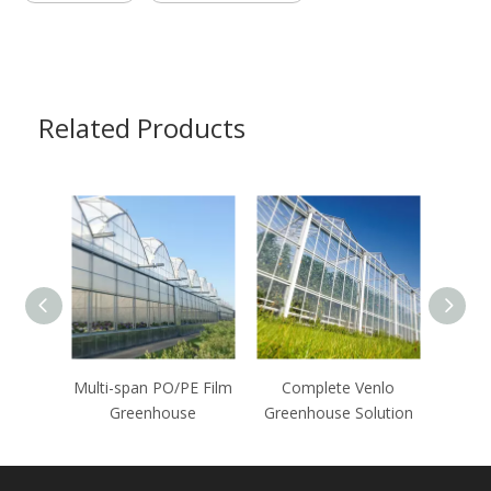
Related Products
Multi-span PO/PE Film
Complete Venlo
Greenhouse
Greenhouse Solution
Po
G