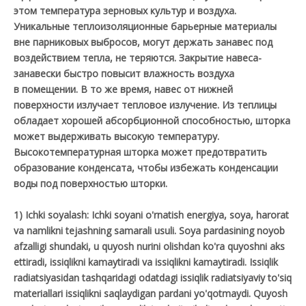
этом температура зерновых культур и воздуха.
Уникальные теплоизоляционные барьерные материалы
вне парниковых выбросов, могут держать занавес под
воздействием тепла, не теряются. Закрытие навеса-
занавески быстро повысит влажность воздуха
в помещении. В то же время, навес от нижней
поверхности излучает тепловое излучение. Из теплицы
обладает хорошей абсорбционной способностью, шторка
может выдерживать высокую температуру.
Высокотемпературная шторка может предотвратить
образование конденсата, чтобы избежать конденсации
воды под поверхностью шторки.
1) Ichki soyalash: Ichki soyani o'rnatish energiya, soya, harorat
va namlikni tejashning samarali usuli. Soya pardasining noyob
afzalligi shundaki, u quyosh nurini olishdan ko'ra quyoshni aks
ettiradi, issiqlikni kamaytiradi va issiqlikni kamaytiradi. Issiqlik
radiatsiyasidan tashqaridagi odatdagi issiqlik radiatsiyaviy to'siq
materiallari issiqlikni saqlaydigan pardani yo'qotmaydi. Quyosh