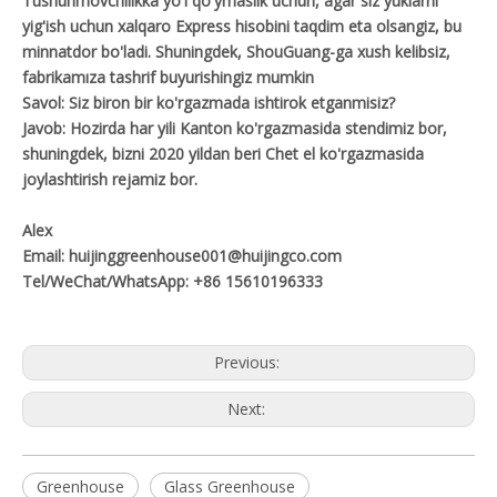
Tushunmovchilikka yo'l qo'ymaslik uchun, agar siz yuklarni
yig'ish uchun xalqaro Express hisobini taqdim eta olsangiz, bu
minnatdor bo'ladi. Shuningdek, ShouGuang-ga xush kelibsiz,
fabrikamıza tashrif buyurishingiz mumkin
Savol: Siz biron bir ko'rgazmada ishtirok etganmisiz?
Javob: Hozirda har yili Kanton ko'rgazmasida stendimiz bor,
shuningdek, bizni 2020 yildan beri Chet el ko'rgazmasida
joylashtirish rejamiz bor.
Alex
Email: huijinggreenhouse001@huijingco.com
Tel/WeChat/WhatsApp: +86 15610196333
Previous:
Next:
Greenhouse
Glass Greenhouse