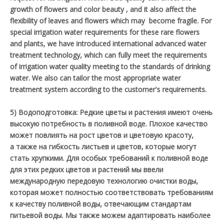
growth of flowers and color beauty , and it also affect the
flexibility of leaves and flowers which may become fragile. For
special irrigation water requirements for these rare flowers
and plants, we have introduced international advanced water
treatment technology, which can fully meet the requirements
of irrigation water quality meeting to the standards of drinking
water. We also can tailor the most appropriate water
treatment system according to the customer's requirements.
5) Водоподготовка: Редкие цветы и растения имеют очень
высокую потребность в поливной воде. Плохое качество
может повлиять на рост цветов и цветовую красоту,
а также на гибкость листьев и цветов, которые могут
стать хрупкими. Для особых требований к поливной воде
для этих редких цветов и растений мы ввели
международную передовую технологию очистки воды,
которая может полностью соответствовать требованиям
к качеству поливной воды, отвечающим стандартам
питьевой воды. Мы также можем адаптировать наиболее