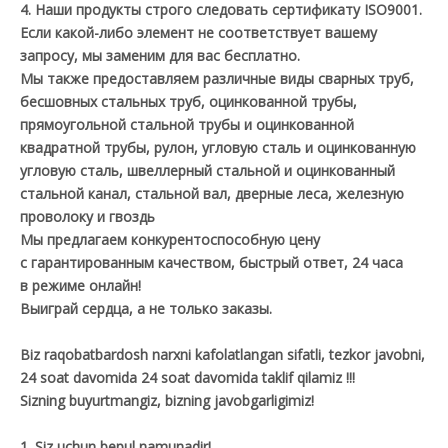
4. Наши продукты строго следовать сертификату ISO9001.
Если какой-либо элемент не соответствует вашему
запросу, мы заменим для вас бесплатно.
Мы также предоставляем различные виды сварных труб,
бесшовных стальных труб, оцинкованной трубы,
прямоугольной стальной трубы и оцинкованной
квадратной трубы, рулон, угловую сталь и оцинкованную
угловую сталь, швеллерный стальной и оцинкованный
стальной канал, стальной вал, дверные леса, железную
проволоку и гвоздь
Мы предлагаем конкурентоспособную цену
с гарантированным качеством, быстрый ответ, 24 часа
в режиме онлайн!
Выиграй сердца, а не только заказы.
Biz raqobatbardosh narxni kafolatlangan sifatli, tezkor javobni,
24 soat davomida 24 soat davomida taklif qilamiz !!!
Sizning buyurtmangiz, bizning javobgarligimiz!
1. Siz uchun bepul namunadir!