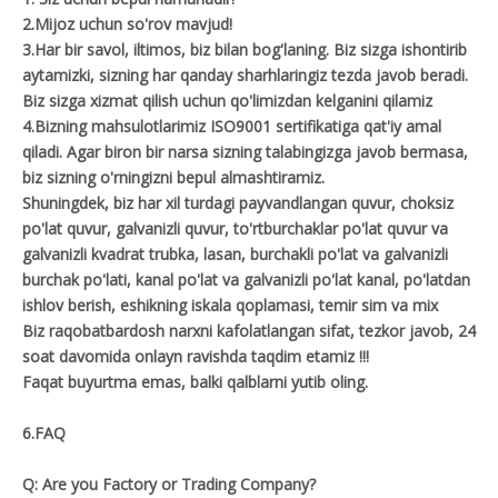
2.Mijoz uchun so'rov mavjud!
3.Har bir savol, iltimos, biz bilan bog'laning. Biz sizga ishontirib
aytamizki, sizning har qanday sharhlaringiz tezda javob beradi.
Biz sizga xizmat qilish uchun qo'limizdan kelganini qilamiz
4.Bizning mahsulotlarimiz ISO9001 sertifikatiga qat'iy amal
qiladi. Agar biron bir narsa sizning talabingizga javob bermasa,
biz sizning o'rningizni bepul almashtiramiz.
Shuningdek, biz har xil turdagi payvandlangan quvur, choksiz
po'lat quvur, galvanizli quvur, to'rtburchaklar po'lat quvur va
galvanizli kvadrat trubka, lasan, burchakli po'lat va galvanizli
burchak po'lati, kanal po'lat va galvanizli po'lat kanal, po'latdan
ishlov berish, eshikning iskala qoplamasi, temir sim va mix
Biz raqobatbardosh narxni kafolatlangan sifat, tezkor javob, 24
soat davomida onlayn ravishda taqdim etamiz !!!
Faqat buyurtma emas, balki qalblarni yutib oling.
6.FAQ
Q: Are you Factory or Trading Company?