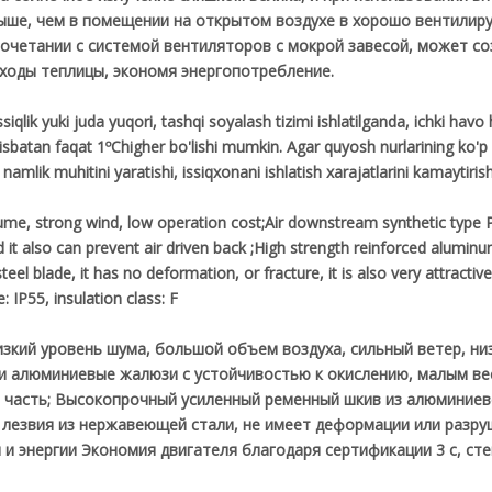
ыше, чем в помещении на открытом воздухе в хорошо вентилиру
 сочетании с системой вентиляторов с мокрой завесой, может с
ходы теплицы, экономя энергопотребление.
qlik yuki juda yuqori, tashqi soyalash tizimi ishlatilganda, ichki havo h
isbatan faqat 1ºChigher bo'lishi mumkin. Agar quyosh nurlarining ko'p
a namlik muhitini yaratishi, issiqxonani ishlatish xarajatlarini kamaytiri
lume, strong wind, low operation cost;Air downstream synthetic type 
d it also can prevent air driven back ;High strength reinforced aluminu
teel blade, it has no deformation, or fracture, it is also very attracti
: IP55, insulation class: F
изкий уровень шума, большой объем воздуха, сильный ветер, н
ли алюминиевые жалюзи с устойчивостью к окислению, малым ве
 часть; Высокопрочный усиленный ременный шкив из алюминиево
 лезвия из нержавеющей стали, не имеет деформации или разру
 энергии Экономия двигателя благодаря сертификации 3 c, степ