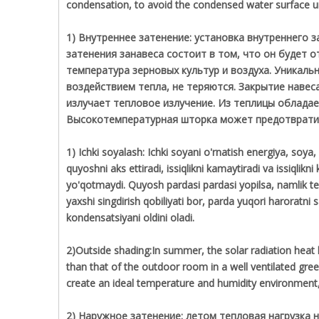
condensation, to avoid the condensed water surface un
1) Внутреннее затенение: установка внутреннего 
затенения занавеса состоит в том, что он будет 
температура зерновых культур и воздуха. Уникал
воздействием тепла, не теряются. Закрытие навес
излучает тепловое излучение. Из теплицы облад
Высокотемпературная шторка может предотвратит
1) Ichki soyalash: Ichki soyani o'rnatish energiya, soya
quyoshni aks ettiradi, issiqlikni kamaytiradi va issiqlikni
yo'qotmaydi. Quyosh pardasi pardasi yopilsa, namlik tez k
yaxshi singdirish qobiliyati bor, parda yuqori haroratn
kondensatsiyani oldini oladi.
2)Outside shading:In summer, the solar radiation heat 
than that of the outdoor room in a well ventilated gre
create an ideal temperature and humidity environment
2) Наружное затенение: летом тепловая нагрузка 