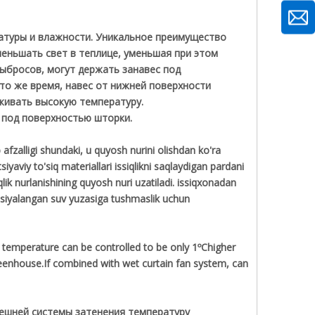
ратуры и влажности. Уникальное преимущество
меньшать свет в теплице, уменьшая при этом
ыбросов, могут держать занавес под
то же время, навес от нижней поверхности
живать высокую температуру.
 под поверхностью шторки.
 afzalligi shundaki, u quyosh nurini olishdan ko'ra
tsiyaviy to'siq materiallari issiqlikni saqlaydigan pardani
qlik nurlanishining quyosh nuri uzatiladi. issiqxonadan
satsiyalangan suv yuzasiga tushmaslik uchun
r temperature can be controlled to be only 1ºChigher
greenhouse.If combined with wet curtain fan system, can
нешней системы затенения температуру