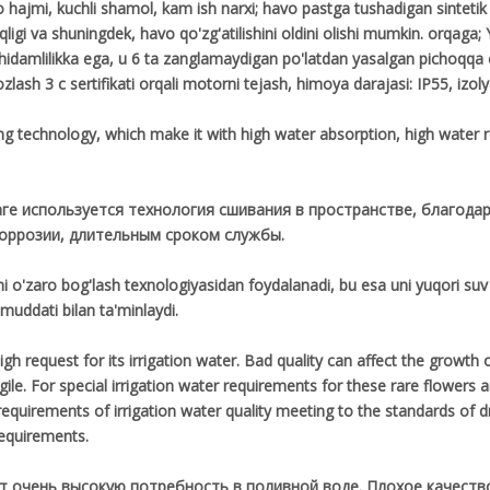
 hajmi, kuchli shamol, kam ish narxi; havo pastga tushadigan sintetik t
chiqligi va shuningdek, havo qo'zg'atilishini oldini olishi mumkin. orqa
hidamlilikka ega, u 6 ta zanglamaydigan po'latdan yasalgan pichoqqa e
lash 3 c sertifikati orqali motorni tejash, himoya darajasi: IP55, izolya
g technology, which make it with high water absorption, high water re
ге используется технология сшивания в пространстве, благода
коррозии, длительным сроком службы.
i o'zaro bog'lash texnologiyasidan foydalanadi, bu esa uni yuqori suv s
 muddati bilan ta'minlaydi.
 request for its irrigation water. Bad quality can affect the growth o
ile. For special irrigation water requirements for these rare flowers
equirements of irrigation water quality meeting to the standards of d
equirements.
ют очень высокую потребность в поливной воде. Плохое качеств