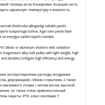
емой теплице из-за блокировки. Большая часть
оздать идеальную температуру и влажность
arorati blokirovka qilinganligi sababli yaxshi
 qismi issiqxonaga tushsa. Agar nam parda bilan
shi va energiya sarfini tejashi mumkin.
PVC blinds or aluminum shutters with oxidation
m magnesium alloy belt pulley with light weight, high
ve and durable;Configure high efficiency and energy
изкие эксплуатационные расходы; воздушные
сом, деформацией, гибким открытием, а также
-магниевого сплава с легким весом, высокой
шения, он также очень привлекательный
ень защиты: IP55, класс изоляции: F