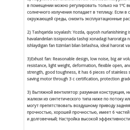
в помещении можно регулировать только на 1ºС в
солнечного излучения попадает в теплицу. Если в
окружающей среды, снизить эксплуатационные рас
2) Tashqarida soyalash: Yozda, quyosh nurlanishining issi
havalandırılan issiqxonada tashqi xonadagi haroratga n
ishlaydigan fan tizimlari bilan birlashsa, ideal harorat v
3)Exhust fan: Reasonable design, low noise, big air vo
resistance, light weight, deformation, flexible open, an
strength, good toughness, it has 6 pieces of stainless s
saving motor through 3 c certification, protection grade
3) Вытяжной вентилятор: разумная конструкция, н
жалюзи из синтетического типа ниже по потоку и
могут препятствовать воздушному приводу задняя
прочностью, хорошей прочностью, имеет 6 частей
и долговечный; Настройка высокой эффективности и