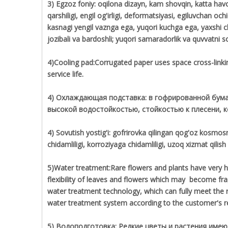
3) Egzoz foniy: oqilona dizayn, kam shovqin, katta havo
qarshiligi, engil og'irligi, deformatsiyasi, egiluvchan o
kasnagi yengil vaznga ega, yuqori kuchga ega, yaxshi c
jozibali va bardoshli; yuqori samaradorlik va quvvatni soz
4)Cooling pad:Corrugated paper uses space cross-linkin
service life.
4) Охлаждающая подставка: в гофрированной бума
высокой водостойкостью, стойкостью к плесени, 
4) Sovutish yostig'i: gofrirovka qilingan qog'oz kosmosn
chidamliligi, korroziyaga chidamliligi, uzoq xizmat qilish
5)Water treatment:Rare flowers and plants have very high
flexibility of leaves and flowers which may become frag
water treatment technology, which can fully meet the r
water treatment system according to the customer's r
5) Водоподготовка: Редкие цветы и растения име