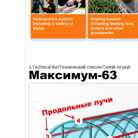
2.Technical list/Технический список/Texnik ro'yxat