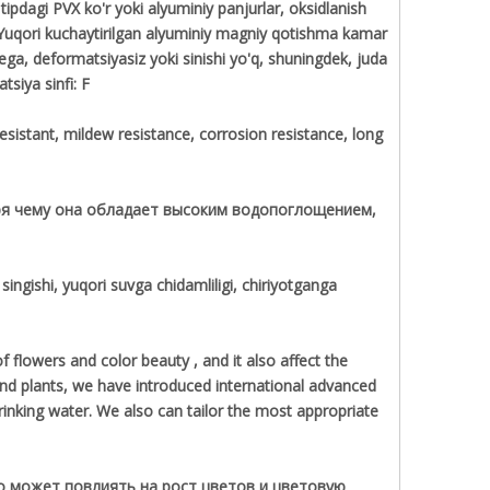
ipdagi PVX ko'r yoki alyuminiy panjurlar, oksidlanish
ga; Yuqori kuchaytirilgan alyuminiy magniy qotishma kamar
ga, deformatsiyasiz yoki sinishi yo'q, shuningdek, juda
tsiya sinfi: F
sistant, mildew resistance, corrosion resistance, long
ря чему она обладает высоким водопоглощением,
ingishi, yuqori suvga chidamliligi, chiriyotganga
f flowers and color beauty , and it also affect the
 and plants, we have introduced international advanced
rinking water. We also can tailor the most appropriate
о может повлиять на рост цветов и цветовую