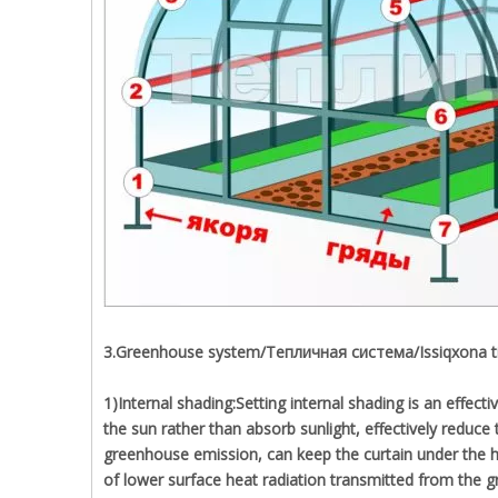
3.Greenhouse system/Тепличная система/Issiqxona ti
1)Internal shading:Setting internal shading is an effec
the sun rather than absorb sunlight, effectively reduce
greenhouse emission, can keep the curtain under the he
of lower surface heat radiation transmitted from the 