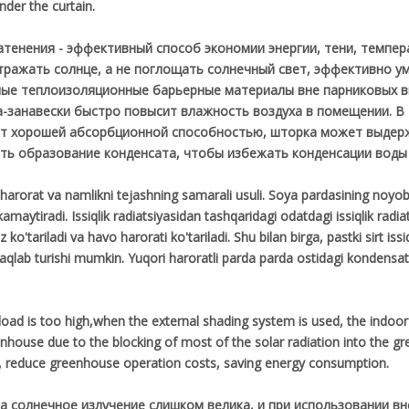
der the curtain.
затенения - эффективный способ экономии энергии, тени, темпе
отражать солнце, а не поглощать солнечный свет, эффективно у
ьные теплоизоляционные барьерные материалы вне парниковых в
а-занавески быстро повысит влажность воздуха в помещении. В 
ает хорошей абсорбционной способностью, шторка может выдер
ь образование конденсата, чтобы избежать конденсации воды
, harorat va namlikni tejashning samarali usuli. Soya pardasining noyob
 kamaytiradi. Issiqlik radiatsiyasidan tashqaridagi odatdagi issiqlik radia
o'tariladi va havo harorati ko'tariladi. Shu bilan birga, pastki sirt issi
i saqlab turishi mumkin. Yuqori haroratli parda parda ostidagi konden
load is too high,when the external shading system is used, the indoo
enhouse due to the blocking of most of the solar radiation into the 
, reduce greenhouse operation costs, saving energy consumption.
на солнечное излучение слишком велика, и при использовании в