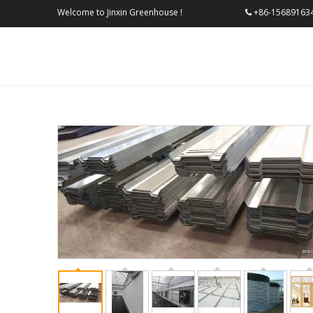
Welcome to Jinxin Greenhouse !
+86-156
