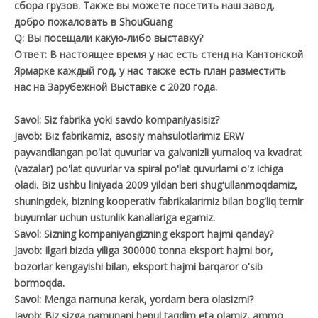
сбора грузов. Также вы можете посетить наш завод,
добро пожаловать в ShouGuang
Q: Вы посещали какую-либо выставку?
Ответ: В настоящее время у нас есть стенд на Кантонской
Ярмарке каждый год, у нас также есть план разместить
нас на Зарубежной Выставке с 2020 года.
Savol: Siz fabrika yoki savdo kompaniyasisiz?
Javob: Biz fabrikamiz, asosiy mahsulotlarimiz ERW
payvandlangan po'lat quvurlar va galvanizli yumaloq va kvadrat
(vazalar) po'lat quvurlar va spiral po'lat quvurlarni o'z ichiga
oladi. Biz ushbu liniyada 2009 yildan beri shug'ullanmoqdamiz,
shuningdek, bizning kooperativ fabrikalarimiz bilan bog'liq temir
buyumlar uchun ustunlik kanallariga egamiz.
Savol: Sizning kompaniyangizning eksport hajmi qanday?
Javob: Ilgari bizda yiliga 300000 tonna eksport hajmi bor,
bozorlar kengayishi bilan, eksport hajmi barqaror o'sib
bormoqda.
Savol: Menga namuna kerak, yordam bera olasizmi?
Javob: Biz sizga namunani bepul taqdim eta olamiz, ammo