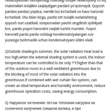
radiatsiyasidan tashqaridagi odatdagi issiqlik radiatsiyaviy to'siq
materiallari issiqlikni saqlaydigan pardani yo'qotmaydi. Quyosh
pardasi pardasi yopilsa, namlik tez ko'tariladi va havo harorati
ko'tariladi. Shu bilan birga, pastki sirt issiqlik nurlanishining
quyosh nuri uzatiladi. issiqxonadan yaxshi singdirish qobiliyati
bor, parda yuqori haroratni saqlab turishi mumkin. Yuqori
haroratli parda parda ostidagi kondensatsiyalangan suv
yuzasiga tushmaslik uchun kondensatsiyani oldini oladi.
2)Outside shading:In summer, the solar radiation heat load is
too high,when the external shading system is used, the indoor
temperature can be controlled to be only 1ºChigher than that
of the outdoor room in a well ventilated greenhouse due to
the blocking of most of the solar radiation into the
greenhouse.If combined with wet curtain fan system, can
create an ideal temperature and humidity environment, reduce
greenhouse operation costs, saving energy consumption.
2) Наружное затенение: летом тепловая нагрузка на
солнечное излучение слишком велика, и при