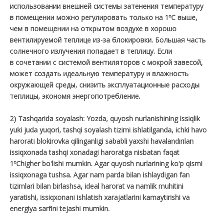
использовании внешней системы затенения температуру
в помещении можно регулировать только на 1ºС выше,
чем в помещении на открытом воздухе в хорошо
вентилируемой теплице из-за блокировки. Большая часть
солнечного излучения попадает в теплицу. Если
в сочетании с системой вентиляторов с мокрой завесой,
может создать идеальную температуру и влажность
окружающей среды, снизить эксплуатационные расходы
теплицы, экономя энергопотребление.
2) Tashqarida soyalash: Yozda, quyosh nurlanishining issiqlik
yuki juda yuqori, tashqi soyalash tizimi ishlatilganda, ichki havo
harorati blokirovka qilinganligi sababli yaxshi havalandırılan
issiqxonada tashqi xonadagi haroratga nisbatan faqat
1ºChigher bo'lishi mumkin. Agar quyosh nurlarining ko'p qismi
issiqxonaga tushsa. Agar nam parda bilan ishlaydigan fan
tizimlari bilan birlashsa, ideal harorat va namlik muhitini
yaratishi, issiqxonani ishlatish xarajatlarini kamaytirishi va
energiya sarfini tejashi mumkin.