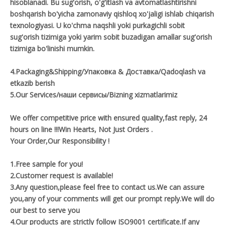
hisoblanadi. Bu sug'orish, o'g'itlash va avtomatlashtirishni
boshqarish bo'yicha zamonaviy qishloq xo'jaligi ishlab chiqarish
texnologiyasi. U ko'chma naqshli yoki purkagichli sobit
sug'orish tizimiga yoki yarim sobit buzadigan amallar sug'orish
tizimiga bo'linishi mumkin.
4.Packaging&Shipping/Упаковка & Доставка/Qadoqlash va
etkazib berish
5.Our Services/наши сервисы/Bizning xizmatlarimiz
We offer competitive price with ensured quality,fast reply, 24
hours on line !!!Win Hearts, Not Just Orders .
Your Order,Our Responsibility !
1.Free sample for you!
2.Customer request is available!
3.Any question,please feel free to contact us.We can assure
you,any of your comments will get our prompt reply.We will do
our best to serve you
4.Our products are strictly follow ISO9001 certificate.If any