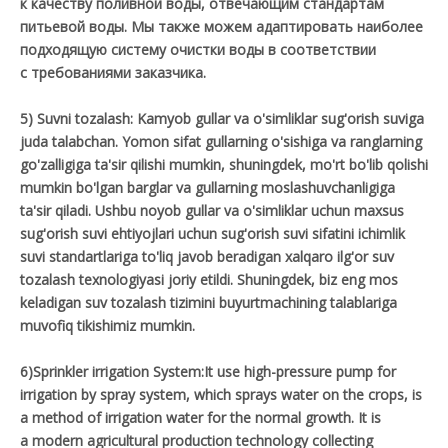
к качеству поливной воды, отвечающим стандартам
питьевой воды. Мы также можем адаптировать наиболее
подходящую систему очистки воды в соответствии
с требованиями заказчика.
5) Suvni tozalash: Kamyob gullar va o'simliklar sug'orish suviga
juda talabchan. Yomon sifat gullarning o'sishiga va ranglarning
go'zalligiga ta'sir qilishi mumkin, shuningdek, mo'rt bo'lib qolishi
mumkin bo'lgan barglar va gullarning moslashuvchanligiga
ta'sir qiladi. Ushbu noyob gullar va o'simliklar uchun maxsus
sug'orish suvi ehtiyojlari uchun sug'orish suvi sifatini ichimlik
suvi standartlariga to'liq javob beradigan xalqaro ilg'or suv
tozalash texnologiyasi joriy etildi. Shuningdek, biz eng mos
keladigan suv tozalash tizimini buyurtmachining talablariga
muvofiq tikishimiz mumkin.
6)Sprinkler irrigation System:It use high-pressure pump for
irrigation by spray system, which sprays water on the crops, is
a method of irrigation water for the normal growth. It is
a modern agricultural production technology collecting