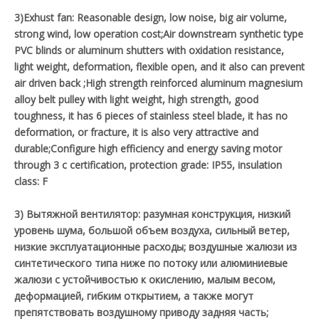
3)Exhust fan: Reasonable design, low noise, big air volume,
strong wind, low operation cost;Air downstream synthetic type
PVC blinds or aluminum shutters with oxidation resistance,
light weight, deformation, flexible open, and it also can prevent
air driven back ;High strength reinforced aluminum magnesium
alloy belt pulley with light weight, high strength, good
toughness, it has 6 pieces of stainless steel blade, it has no
deformation, or fracture, it is also very attractive and
durable;Configure high efficiency and energy saving motor
through 3 c certification, protection grade: IP55, insulation
class: F
3) Вытяжной вентилятор: разумная конструкция, низкий
уровень шума, большой объем воздуха, сильный ветер,
низкие эксплуатационные расходы; воздушные жалюзи из
синтетического типа ниже по потоку или алюминиевые
жалюзи с устойчивостью к окислению, малым весом,
деформацией, гибким открытием, а также могут
препятствовать воздушному приводу задняя часть;