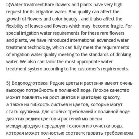
5)Water treatment:Rare flowers and plants have very high
request for its irrigation water. Bad quality can affect the
growth of flowers and color beauty , and it also affect the
flexibility of leaves and flowers which may become fragile. For
special irrigation water requirements for these rare flowers
and plants, we have introduced international advanced water
treatment technology, which can fully meet the requirements
of irrigation water quality meeting to the standards of drinking
water. We also can tailor the most appropriate water
treatment system according to the customer's requirements.
5) Водоподготовка: Редкие цветы и растения имеют очень
высокую потребность в поливной воде. Плохое качество
может повлиять на рост цветов и цветовую красоту,
а также на гибкость листьев и цветов, которые могут
стать хрупкими. Для особых требований к поливной воде
для этих редких цветов и растений мы ввели
международную передовую технологию очистки воды,
которая может полностью соответствовать требованиям