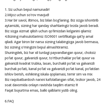
1. Siz uchun bepul namunadir!
2.Mijoz uchun so'rov mavjud!
3.Har bir savol, iltimos, biz bilan bog'laning. Biz sizga ishontirib
aytamizki, sizning har qanday sharhlaringiz tezda javob beradi.
Biz sizga xizmat qilish uchun qo'limizdan kelganini qilamiz
4.Bizning mahsulotlarimiz ISO9001 sertifikatiga qat'iy amal
qiladi. Agar biron bir narsa sizning talabingizga javob bermasa,
biz sizning o'rningizni bepul almashtiramiz.
Shuningdek, biz har xil turdagi payvandlangan quvur, choksiz
po'lat quvur, galvanizli quvur, to'rtburchaklar po'lat quvur va
galvanizli kvadrat trubka, lasan, burchakli po'lat va galvanizli
burchak po'lati, kanal po'lat va galvanizli po'lat kanal, po'latdan
ishlov berish, eshikning iskala qoplamasi, temir sim va mix
Biz raqobatbardosh narxni kafolatlangan sifat, tezkor javob, 24
soat davomida onlayn ravishda taqdim etamiz !!!
Faqat buyurtma emas, balki qalblarni yutib oling.
6.FAQ