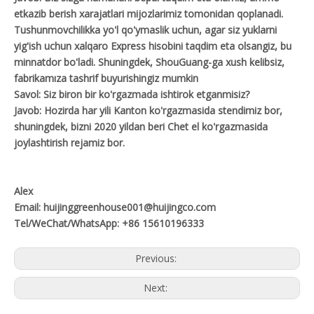
etkazib berish xarajatlari mijozlarimiz tomonidan qoplanadi.
Tushunmovchilikka yo'l qo'ymaslik uchun, agar siz yuklarni
yig'ish uchun xalqaro Express hisobini taqdim eta olsangiz, bu
minnatdor bo'ladi. Shuningdek, ShouGuang-ga xush kelibsiz,
fabrikamıza tashrif buyurishingiz mumkin
Savol: Siz biron bir ko'rgazmada ishtirok etganmisiz?
Javob: Hozirda har yili Kanton ko'rgazmasida stendimiz bor,
shuningdek, bizni 2020 yildan beri Chet el ko'rgazmasida
joylashtirish rejamiz bor.
Alex
Email: huijinggreenhouse001@huijingco.com
Tel/WeChat/WhatsApp: +86 15610196333
Previous:
Next: