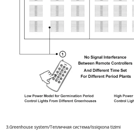
3.Greenhouse system/Тепличная система/Issiqxona tizimi