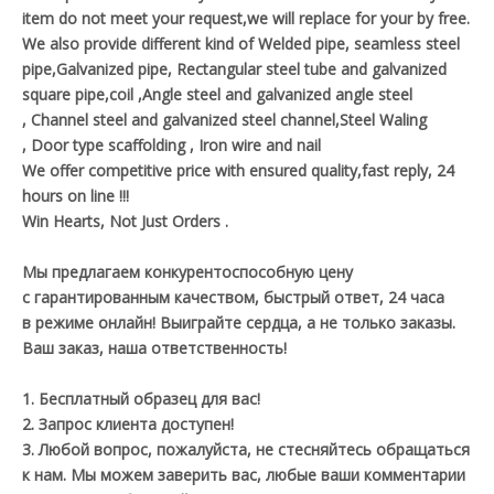
item do not meet your request,we will replace for your by free.
We also provide different kind of Welded pipe, seamless steel
pipe,Galvanized pipe, Rectangular steel tube and galvanized
square pipe,coil ,Angle steel and galvanized angle steel
, Channel steel and galvanized steel channel,Steel Waling
, Door type scaffolding , Iron wire and nail
We offer competitive price with ensured quality,fast reply, 24
hours on line !!!
Win Hearts, Not Just Orders .
Мы предлагаем конкурентоспособную цену
с гарантированным качеством, быстрый ответ, 24 часа
в режиме онлайн! Выиграйте сердца, а не только заказы.
Ваш заказ, наша ответственность!
1. Бесплатный образец для вас!
2. Запрос клиента доступен!
3. Любой вопрос, пожалуйста, не стесняйтесь обращаться
к нам. Мы можем заверить вас, любые ваши комментарии