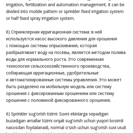
irrigation, fertilization and automation management. It can be
divided into mobile pattern or sprinkler fixed irrigation system
or half fixed spray irrigation system.
6) Спринклерная ирригационная система: в ней
используется насос высокого давления для орошения
с помощью системы опрыскивания, которая
разбрызгивает воду на посевы, является методом полива
воды для нормального роста. Это современная
технология сельскохозяйственного производства,
собирающая ирригационные, удобрительные
и автоматизированные системы управления. Это может
быть разделено на мобильную модель или систему
орошения с фиксированным орошением или систему
орошения с половиной фиксированного орошения.
6) Sprinkler sug'orish tizimi: Suvni ekinlarga sepadigan
buzadigan amallar tizimi orqali sug'orish uchun yuqori bosimli
nasosdan foydalanadi, normal o'sish uchun sug'orish suvi usuli