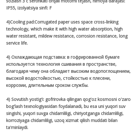
sozlash 3 c sertifikati orqali motorni tejash, himoya darajasi:
IP55, izolyatsiya sinfi: F
4)Cooling pad:Corrugated paper uses space cross-linking
technology, which make it with high water absorption, high
water resistant, mildew resistance, corrosion resistance, long
service life.
4) Охлаждающая подставка: в гофрированной бумаге
используется технология сшивания в пространстве,
благодаря чему она обладает высоким водопоглощением,
высокой водостойкостью, стойкостью к плесени,
коррозии, длительным сроком службы.
4) Sovutish yostig'i: gofrirovka qilingan qog'oz kosmosni o'zaro
bog'lash texnologiyasidan foydalanadi, bu esa uni yuqori suv
singishi, yuqori suvga chidamliligi, chiriyotganga chidamliligi,
korroziyaga chidamliligi, uzoq xizmat qilish muddati bilan
ta'minlaydi.