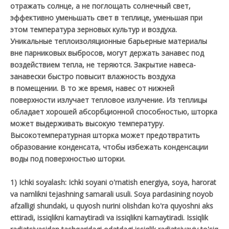
отражать солнце, а не поглощать солнечный свет,
эффективно уменьшать свет в теплице, уменьшая при
этом температура зерновых культур и воздуха.
Уникальные теплоизоляционные барьерные материалы
вне парниковых выбросов, могут держать занавес под
воздействием тепла, не теряются. Закрытие навеса-
занавески быстро повысит влажность воздуха
в помещении. В то же время, навес от нижней
поверхности излучает тепловое излучение. Из теплицы
обладает хорошей абсорбционной способностью, шторка
может выдерживать высокую температуру.
Высокотемпературная шторка может предотвратить
образование конденсата, чтобы избежать конденсации
воды под поверхностью шторки.
1) Ichki soyalash: Ichki soyani o'rnatish energiya, soya, harorat
va namlikni tejashning samarali usuli. Soya pardasining noyob
afzalligi shundaki, u quyosh nurini olishdan ko'ra quyoshni aks
ettiradi, issiqlikni kamaytiradi va issiqlikni kamaytiradi. Issiqlik