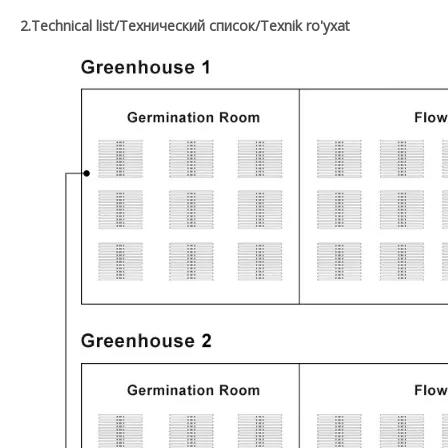
2.Technical list/Технический список/Texnik ro'yxat