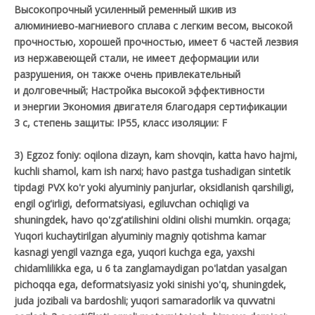
Высокопрочный усиленный ременный шкив из
алюминиево-магниевого сплава с легким весом, высокой
прочностью, хорошей прочностью, имеет 6 частей лезвия
из нержавеющей стали, не имеет деформации или
разрушения, он также очень привлекательный
и долговечный; Настройка высокой эффективности
и энергии Экономия двигателя благодаря сертификации
3 c, степень защиты: IP55, класс изоляции: F
3) Egzoz foniy: oqilona dizayn, kam shovqin, katta havo hajmi,
kuchli shamol, kam ish narxi; havo pastga tushadigan sintetik
tipdagi PVX ko'r yoki alyuminiy panjurlar, oksidlanish qarshiligi,
engil og'irligi, deformatsiyasi, egiluvchan ochiqligi va
shuningdek, havo qo'zg'atilishini oldini olishi mumkin. orqaga;
Yuqori kuchaytirilgan alyuminiy magniy qotishma kamar
kasnagi yengil vaznga ega, yuqori kuchga ega, yaxshi
chidamlilikka ega, u 6 ta zanglamaydigan po'latdan yasalgan
pichoqqa ega, deformatsiyasiz yoki sinishi yo'q, shuningdek,
juda jozibali va bardoshli; yuqori samaradorlik va quvvatni